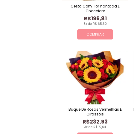
Cesta Com Flor Plantada E
Chocolate
R$196,81
3x de R$ 65,60
COMPRAR
Buquê De Rosas Vermelhas E
Girassóis
R$232,93
3x de R$ 77,64