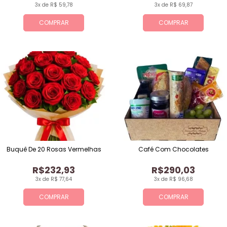
3x de R$ 59,78
3x de R$ 69,87
COMPRAR
COMPRAR
Buquê De 20 Rosas Vermelhas
Café Com Chocolates
R$232,93
R$290,03
3x de R$ 77,64
3x de R$ 96,68
COMPRAR
COMPRAR