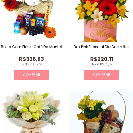
Bolsa Com Flores Café Da Manhã
Box Pink Especial Dia Das Mães
R$336,63
R$220,11
3x de R$ 112,21
3x de R$ 73,37
COMPRAR
COMPRAR