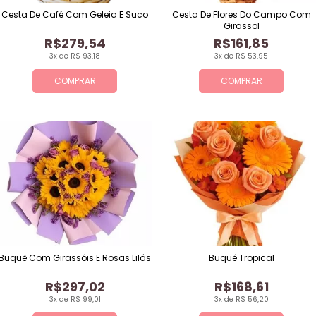
Cesta De Café Com Geleia E Suco
Cesta De Flores Do Campo Com
Girassol
R$279,54
R$161,85
3x de R$ 93,18
3x de R$ 53,95
COMPRAR
COMPRAR
Buquê Com Girassóis E Rosas Lilás
Buquê Tropical
R$297,02
R$168,61
3x de R$ 99,01
3x de R$ 56,20