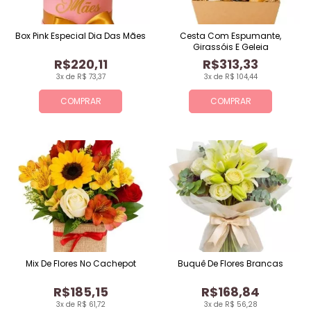
Box Pink Especial Dia Das Mães
Cesta Com Espumante,
Girassóis E Geleia
R$220,11
R$313,33
3x de R$ 73,37
3x de R$ 104,44
COMPRAR
COMPRAR
Mix De Flores No Cachepot
Buquê De Flores Brancas
R$185,15
R$168,84
3x de R$ 61,72
3x de R$ 56,28