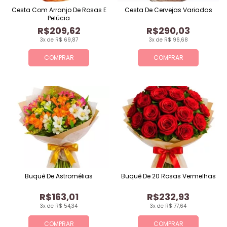
Cesta Com Arranjo De Rosas E
Cesta De Cervejas Variadas
Pelúcia
R$209,62
R$290,03
3x de R$ 69,87
3x de R$ 96,68
COMPRAR
COMPRAR
Buquê De Astromélias
Buquê De 20 Rosas Vermelhas
R$163,01
R$232,93
3x de R$ 54,34
3x de R$ 77,64
COMPRAR
COMPRAR