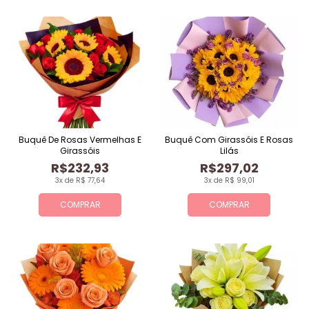
Buquê De Rosas Vermelhas E
Buquê Com Girassóis E Rosas
Girassóis
Lilás
R$232,93
R$297,02
3x de R$ 77,64
3x de R$ 99,01
COMPRAR
COMPRAR