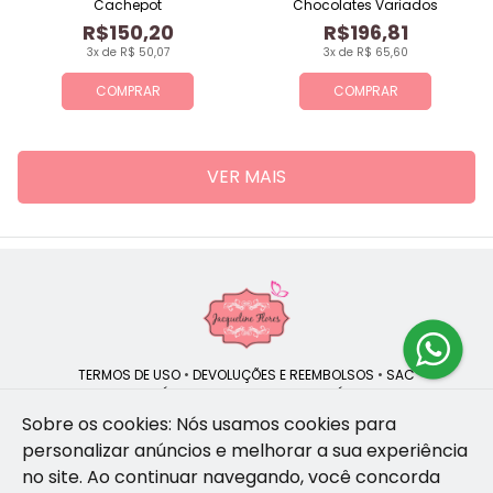
Cachepot
Chocolates Variados
R$150,20
R$196,81
3x de R$ 50,07
3x de R$ 65,60
COMPRAR
COMPRAR
VER MAIS
TERMOS DE USO
•
DEVOLUÇÕES E REEMBOLSOS
•
SAC
QUEM SOMOS
•
POLÍTICA DE PRIVACIDADE
•
POLÍTICA DE COOKIES
Sobre os cookies: Nós usamos cookies para
personalizar anúncios e melhorar a sua experiência
no site.
Ao continuar navegando, você concorda
Jacqueline Flores | CNPJ: 47.335.418/0001-13