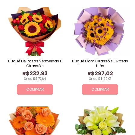
Buquê De Rosas Vermelhas E
Buquê Com Girassóis E Rosas
Girassóis
Lilás
R$232,93
R$297,02
3x de R$ 77,64
3x de R$ 99,01
COMPRAR
COMPRAR