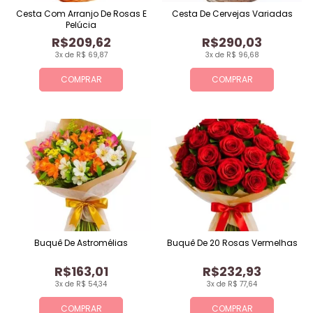
Cesta Com Arranjo De Rosas E
Cesta De Cervejas Variadas
Pelúcia
R$209,62
R$290,03
3x de R$ 69,87
3x de R$ 96,68
COMPRAR
COMPRAR
Buquê De Astromélias
Buquê De 20 Rosas Vermelhas
R$163,01
R$232,93
3x de R$ 54,34
3x de R$ 77,64
COMPRAR
COMPRAR