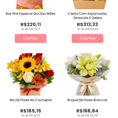
Box Pink Especial Dia Das Mães
Cesta Com Espumante,
Girassóis E Geleia
R$220,11
R$313,33
3x de R$ 73,37
3x de R$ 104,44
COMPRAR
COMPRAR
Mix De Flores No Cachepot
Buquê De Flores Brancas
R$185,15
R$168,84
3x de R$ 61,72
3x de R$ 56,28