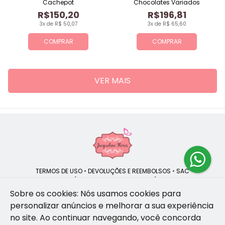
Cachepot
Chocolates Variados
R$150,20
R$196,81
3x de R$ 50,07
3x de R$ 65,60
COMPRAR
COMPRAR
VER MAIS
TERMOS DE USO
•
DEVOLUÇÕES E REEMBOLSOS
•
SAC
QUEM SOMOS
•
POLÍTICA DE PRIVACIDADE
•
POLÍTICA DE COOKIES
Sobre os cookies: Nós usamos cookies para
personalizar anúncios e melhorar a sua experiência
no site.
Ao continuar navegando, você concorda
Jacqueline Flores | CNPJ: 47.335.418/0001-13