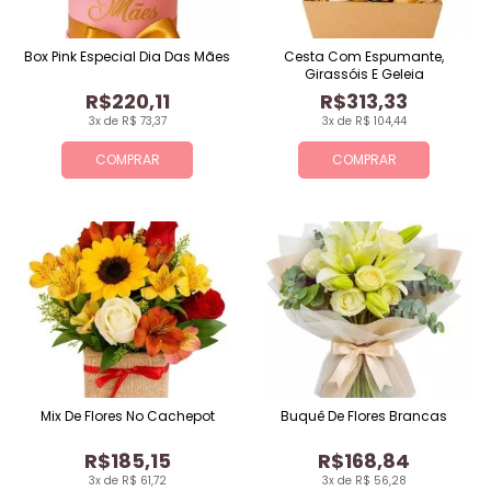
Box Pink Especial Dia Das Mães
Cesta Com Espumante,
Girassóis E Geleia
R$220,11
R$313,33
3x de R$ 73,37
3x de R$ 104,44
COMPRAR
COMPRAR
Mix De Flores No Cachepot
Buquê De Flores Brancas
R$185,15
R$168,84
3x de R$ 61,72
3x de R$ 56,28