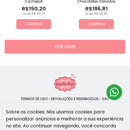
Cachepot
Chocolates Variados
R$150,20
R$196,81
3x de R$ 50,07
3x de R$ 65,60
COMPRAR
COMPRAR
VER MAIS
TERMOS DE USO
•
DEVOLUÇÕES E REEMBOLSOS
•
SAC
QUEM SOMOS
•
POLÍTICA DE PRIVACIDADE
•
POLÍTICA DE COOKIES
Sobre os cookies: Nós usamos cookies para
personalizar anúncios e melhorar a sua experiência
no site.
Ao continuar navegando, você concorda
Jacqueline Flores | CNPJ: 47.335.418/0001-13