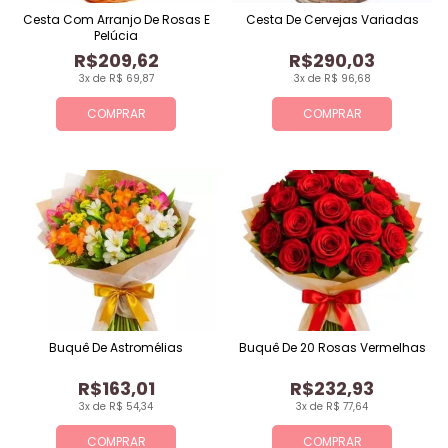
Cesta Com Arranjo De Rosas E
Cesta De Cervejas Variadas
Pelúcia
R$209,62
R$290,03
3x de R$ 69,87
3x de R$ 96,68
COMPRAR
COMPRAR
Buquê De Astromélias
Buquê De 20 Rosas Vermelhas
R$163,01
R$232,93
3x de R$ 54,34
3x de R$ 77,64
COMPRAR
COMPRAR