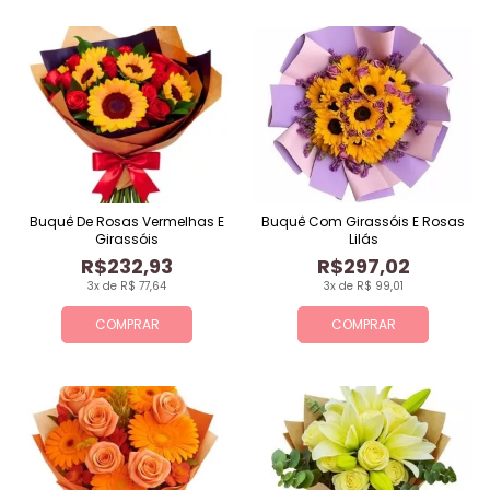
Buquê De Rosas Vermelhas E
Buquê Com Girassóis E Rosas
Girassóis
Lilás
R$232,93
R$297,02
3x de R$ 77,64
3x de R$ 99,01
COMPRAR
COMPRAR