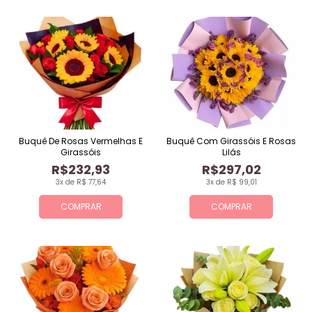
Buquê De Rosas Vermelhas E
Buquê Com Girassóis E Rosas
Girassóis
Lilás
R$232,93
R$297,02
3x de R$ 77,64
3x de R$ 99,01
COMPRAR
COMPRAR