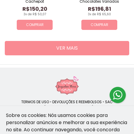
Cachepot
Chocolates Variados
R$150,20
R$196,81
3x de R$ 50,07
3x de R$ 65,60
COMPRAR
COMPRAR
VER MAIS
TERMOS DE USO
•
DEVOLUÇÕES E REEMBOLSOS
•
SAC
QUEM SOMOS
•
POLÍTICA DE PRIVACIDADE
•
POLÍTICA DE COOKIES
Sobre os cookies: Nós usamos cookies para
personalizar anúncios e melhorar a sua experiência
no site.
Ao continuar navegando, você concorda
Jacqueline Flores | CNPJ: 47.335.418/0001-13