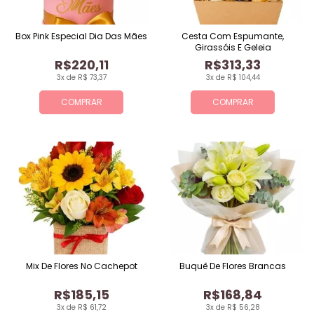
Box Pink Especial Dia Das Mães
Cesta Com Espumante,
Girassóis E Geleia
R$220,11
R$313,33
3x de R$ 73,37
3x de R$ 104,44
COMPRAR
COMPRAR
Mix De Flores No Cachepot
Buquê De Flores Brancas
R$185,15
R$168,84
3x de R$ 61,72
3x de R$ 56,28