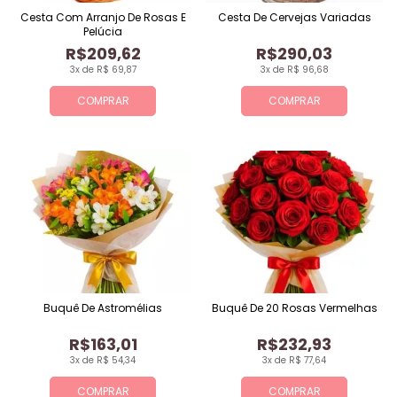
Cesta Com Arranjo De Rosas E
Cesta De Cervejas Variadas
Pelúcia
R$209,62
R$290,03
3x de R$ 69,87
3x de R$ 96,68
COMPRAR
COMPRAR
Buquê De Astromélias
Buquê De 20 Rosas Vermelhas
R$163,01
R$232,93
3x de R$ 54,34
3x de R$ 77,64
COMPRAR
COMPRAR