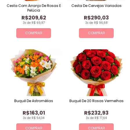
Cesta Com Arranjo De Rosas E
Cesta De Cervejas Variadas
Pelúcia
R$209,62
R$290,03
3x de R$ 69,87
3x de R$ 96,68
COMPRAR
COMPRAR
Buquê De Astromélias
Buquê De 20 Rosas Vermelhas
R$163,01
R$232,93
3x de R$ 54,34
3x de R$ 77,64
COMPRAR
COMPRAR