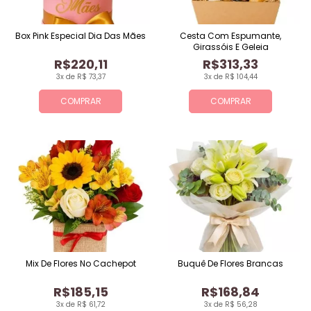
Box Pink Especial Dia Das Mães
Cesta Com Espumante,
Girassóis E Geleia
R$220,11
R$313,33
3x de R$ 73,37
3x de R$ 104,44
COMPRAR
COMPRAR
Mix De Flores No Cachepot
Buquê De Flores Brancas
R$185,15
R$168,84
3x de R$ 61,72
3x de R$ 56,28