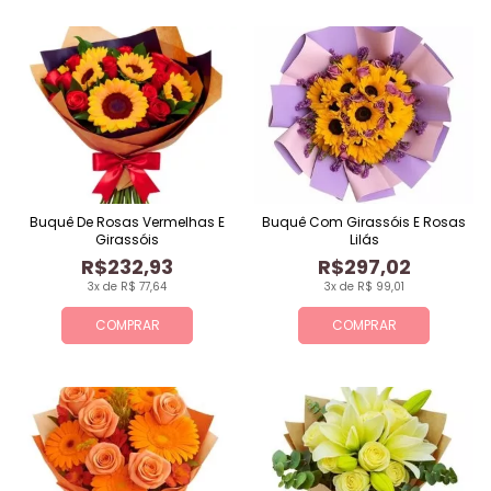
Buquê De Rosas Vermelhas E
Buquê Com Girassóis E Rosas
Girassóis
Lilás
R$232,93
R$297,02
3x de R$ 77,64
3x de R$ 99,01
COMPRAR
COMPRAR