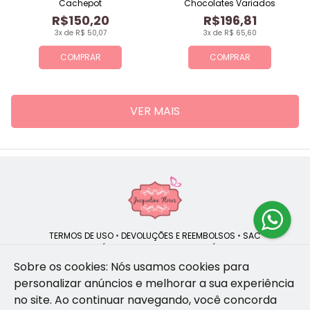
Cachepot
Chocolates Variados
R$150,20
R$196,81
3x de R$ 50,07
3x de R$ 65,60
COMPRAR
COMPRAR
VER MAIS
TERMOS DE USO
•
DEVOLUÇÕES E REEMBOLSOS
•
SAC
QUEM SOMOS
•
POLÍTICA DE PRIVACIDADE
•
POLÍTICA DE COOKIES
Sobre os cookies: Nós usamos cookies para
personalizar anúncios e melhorar a sua experiência
no site.
Ao continuar navegando, você concorda
Jacqueline Flores | CNPJ: 47.335.418/0001-13