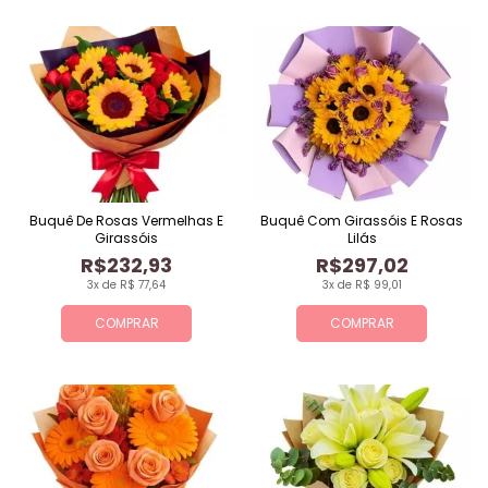
Buquê De Rosas Vermelhas E
Buquê Com Girassóis E Rosas
Girassóis
Lilás
R$232,93
R$297,02
3x de R$ 77,64
3x de R$ 99,01
COMPRAR
COMPRAR