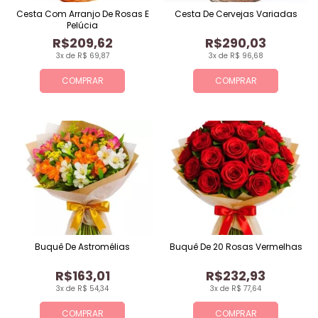
Cesta Com Arranjo De Rosas E
Cesta De Cervejas Variadas
Pelúcia
R$209,62
R$290,03
3x de R$ 69,87
3x de R$ 96,68
COMPRAR
COMPRAR
Buquê De Astromélias
Buquê De 20 Rosas Vermelhas
R$163,01
R$232,93
3x de R$ 54,34
3x de R$ 77,64
COMPRAR
COMPRAR