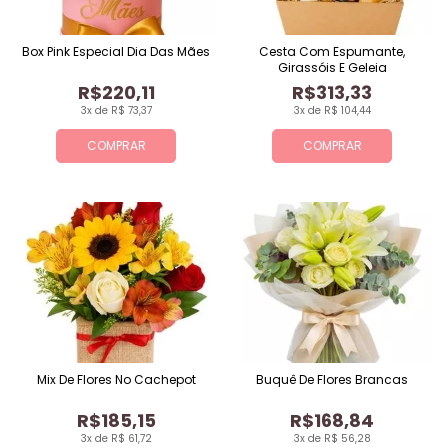
Box Pink Especial Dia Das Mães
Cesta Com Espumante,
Girassóis E Geleia
R$220,11
R$313,33
3x de R$ 73,37
3x de R$ 104,44
COMPRAR
COMPRAR
Mix De Flores No Cachepot
Buquê De Flores Brancas
R$185,15
R$168,84
3x de R$ 61,72
3x de R$ 56,28