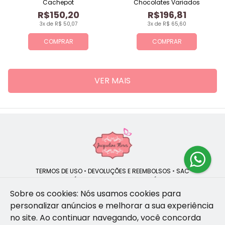
Cachepot
Chocolates Variados
R$150,20
R$196,81
3x de R$ 50,07
3x de R$ 65,60
COMPRAR
COMPRAR
VER MAIS
TERMOS DE USO
•
DEVOLUÇÕES E REEMBOLSOS
•
SAC
QUEM SOMOS
•
POLÍTICA DE PRIVACIDADE
•
POLÍTICA DE COOKIES
Sobre os cookies: Nós usamos cookies para
personalizar anúncios e melhorar a sua experiência
no site.
Ao continuar navegando, você concorda
Jacqueline Flores | CNPJ: 47.335.418/0001-13