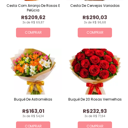
Cesta Com Arranjo De Rosas E
Cesta De Cervejas Variadas
Pelúcia
R$209,62
R$290,03
3x de R$ 69,87
3x de R$ 96,68
COMPRAR
COMPRAR
Buquê De Astromélias
Buquê De 20 Rosas Vermelhas
R$163,01
R$232,93
3x de R$ 54,34
3x de R$ 77,64
COMPRAR
COMPRAR