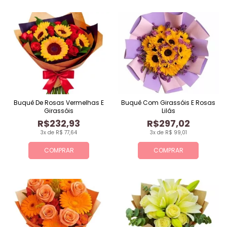
Buquê De Rosas Vermelhas E
Buquê Com Girassóis E Rosas
Girassóis
Lilás
R$232,93
R$297,02
3x de R$ 77,64
3x de R$ 99,01
COMPRAR
COMPRAR