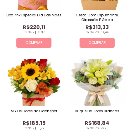
Box Pink Especial Dia Das Mães
Cesta Com Espumante,
Girassóis E Geleia
R$220,11
R$313,33
3x de R$ 73,37
3x de R$ 104,44
COMPRAR
COMPRAR
Mix De Flores No Cachepot
Buquê De Flores Brancas
R$185,15
R$168,84
3x de R$ 61,72
3x de R$ 56,28