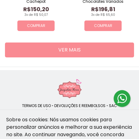
Cachepot
Chocolates Variados
R$150,20
R$196,81
3x de R$ 50,07
3x de R$ 65,60
COMPRAR
COMPRAR
VER MAIS
TERMOS DE USO
•
DEVOLUÇÕES E REEMBOLSOS
•
SAC
QUEM SOMOS
•
POLÍTICA DE PRIVACIDADE
•
POLÍTICA DE COOKIES
Sobre os cookies: Nós usamos cookies para
personalizar anúncios e melhorar a sua experiência
no site.
Ao continuar navegando, você concorda
Jacqueline Flores | CNPJ: 47.335.418/0001-13