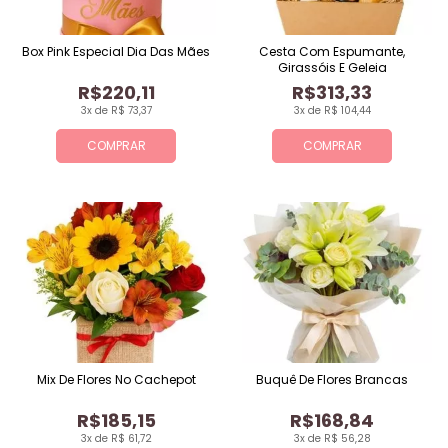
Box Pink Especial Dia Das Mães
Cesta Com Espumante,
Girassóis E Geleia
R$220,11
R$313,33
3x de R$ 73,37
3x de R$ 104,44
COMPRAR
COMPRAR
Mix De Flores No Cachepot
Buquê De Flores Brancas
R$185,15
R$168,84
3x de R$ 61,72
3x de R$ 56,28