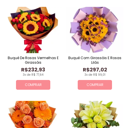
Buquê De Rosas Vermelhas E
Buquê Com Girassóis E Rosas
Girassóis
Lilás
R$232,93
R$297,02
3x de R$ 77,64
3x de R$ 99,01
COMPRAR
COMPRAR