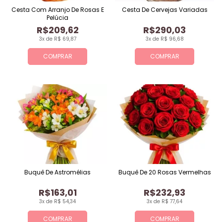
Cesta Com Arranjo De Rosas E
Cesta De Cervejas Variadas
Pelúcia
R$209,62
R$290,03
3x de R$ 69,87
3x de R$ 96,68
COMPRAR
COMPRAR
Buquê De Astromélias
Buquê De 20 Rosas Vermelhas
R$163,01
R$232,93
3x de R$ 54,34
3x de R$ 77,64
COMPRAR
COMPRAR