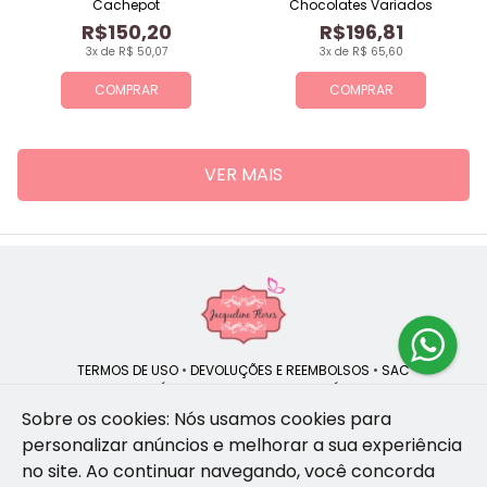
Cachepot
Chocolates Variados
R$150,20
R$196,81
3x de R$ 50,07
3x de R$ 65,60
COMPRAR
COMPRAR
VER MAIS
TERMOS DE USO
•
DEVOLUÇÕES E REEMBOLSOS
•
SAC
QUEM SOMOS
•
POLÍTICA DE PRIVACIDADE
•
POLÍTICA DE COOKIES
Sobre os cookies: Nós usamos cookies para
personalizar anúncios e melhorar a sua experiência
no site.
Ao continuar navegando, você concorda
Jacqueline Flores | CNPJ: 47.335.418/0001-13