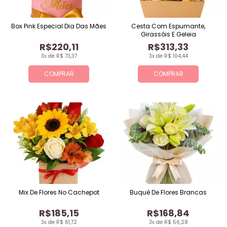
Box Pink Especial Dia Das Mães
Cesta Com Espumante,
Girassóis E Geleia
R$220,11
R$313,33
3x de R$ 73,37
3x de R$ 104,44
COMPRAR
COMPRAR
Mix De Flores No Cachepot
Buquê De Flores Brancas
R$185,15
R$168,84
3x de R$ 61,72
3x de R$ 56,28