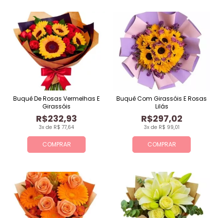
Buquê De Rosas Vermelhas E
Buquê Com Girassóis E Rosas
Girassóis
Lilás
R$232,93
R$297,02
3x de R$ 77,64
3x de R$ 99,01
COMPRAR
COMPRAR