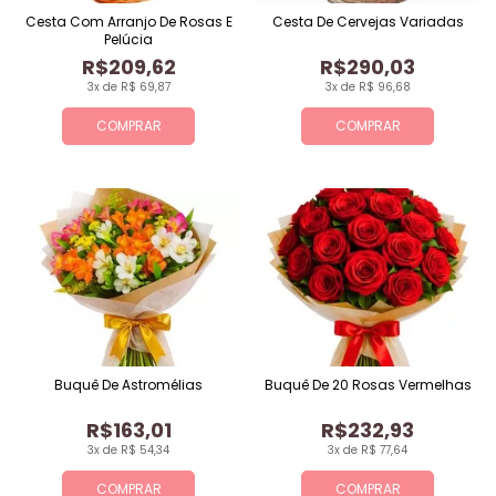
Cesta Com Arranjo De Rosas E
Cesta De Cervejas Variadas
Pelúcia
R$209,62
R$290,03
3x de R$ 69,87
3x de R$ 96,68
COMPRAR
COMPRAR
Buquê De Astromélias
Buquê De 20 Rosas Vermelhas
R$163,01
R$232,93
3x de R$ 54,34
3x de R$ 77,64
COMPRAR
COMPRAR