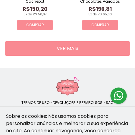
Cachepot
Chocolates Variados
R$150,20
R$196,81
3x de R$ 50,07
3x de R$ 65,60
COMPRAR
COMPRAR
VER MAIS
TERMOS DE USO
•
DEVOLUÇÕES E REEMBOLSOS
•
SAC
QUEM SOMOS
•
POLÍTICA DE PRIVACIDADE
•
POLÍTICA DE COOKIES
Sobre os cookies: Nós usamos cookies para
personalizar anúncios e melhorar a sua experiência
no site.
Ao continuar navegando, você concorda
Jacqueline Flores | CNPJ: 47.335.418/0001-13