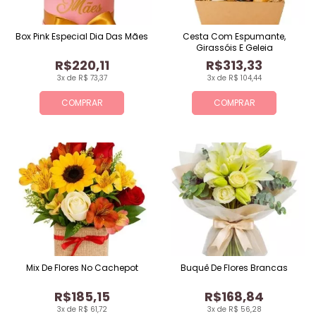
Box Pink Especial Dia Das Mães
Cesta Com Espumante,
Girassóis E Geleia
R$220,11
R$313,33
3x de R$ 73,37
3x de R$ 104,44
COMPRAR
COMPRAR
Mix De Flores No Cachepot
Buquê De Flores Brancas
R$185,15
R$168,84
3x de R$ 61,72
3x de R$ 56,28