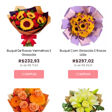
Buquê De Rosas Vermelhas E
Buquê Com Girassóis E Rosas
Girassóis
Lilás
R$232,93
R$297,02
3x de R$ 77,64
3x de R$ 99,01
COMPRAR
COMPRAR