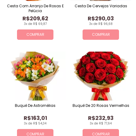
Cesta Com Arranjo De Rosas E
Cesta De Cervejas Variadas
Pelúcia
R$209,62
R$290,03
3x de R$ 69,87
3x de R$ 96,68
COMPRAR
COMPRAR
Buquê De Astromélias
Buquê De 20 Rosas Vermelhas
R$163,01
R$232,93
3x de R$ 54,34
3x de R$ 77,64
COMPRAR
COMPRAR