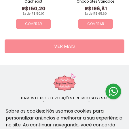
Cachepot
Chocolates Variados
R$150,20
R$196,81
3x de R$ 50,07
3x de R$ 65,60
COMPRAR
COMPRAR
VER MAIS
TERMOS DE USO
•
DEVOLUÇÕES E REEMBOLSOS
•
SAC
QUEM SOMOS
•
POLÍTICA DE PRIVACIDADE
•
POLÍTICA DE COOKIES
Sobre os cookies: Nós usamos cookies para
personalizar anúncios e melhorar a sua experiência
no site.
Ao continuar navegando, você concorda
Jacqueline Flores | CNPJ: 47.335.418/0001-13