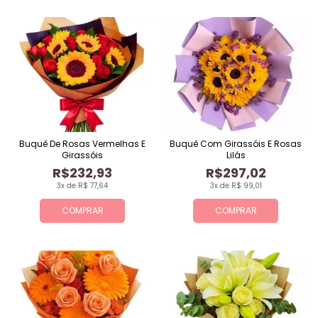
Buquê De Rosas Vermelhas E
Buquê Com Girassóis E Rosas
Girassóis
Lilás
R$232,93
R$297,02
3x de R$ 77,64
3x de R$ 99,01
COMPRAR
COMPRAR