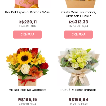
Box Pink Especial Dia Das Mães
Cesta Com Espumante,
Girassóis E Geleia
R$220,11
R$313,33
3x de R$ 73,37
3x de R$ 104,44
COMPRAR
COMPRAR
Mix De Flores No Cachepot
Buquê De Flores Brancas
R$185,15
R$168,84
3x de R$ 61,72
3x de R$ 56,28