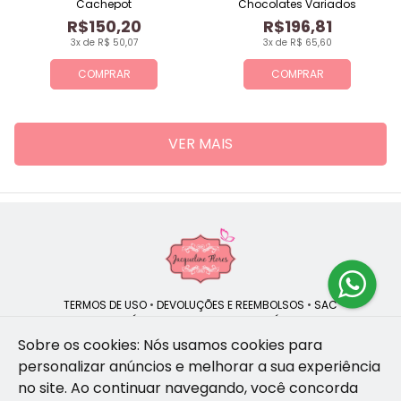
Cachepot
Chocolates Variados
R$150,20
R$196,81
3x de R$ 50,07
3x de R$ 65,60
COMPRAR
COMPRAR
VER MAIS
TERMOS DE USO
•
DEVOLUÇÕES E REEMBOLSOS
•
SAC
QUEM SOMOS
•
POLÍTICA DE PRIVACIDADE
•
POLÍTICA DE COOKIES
Sobre os cookies: Nós usamos cookies para
personalizar anúncios e melhorar a sua experiência
no site.
Ao continuar navegando, você concorda
Jacqueline Flores | CNPJ: 47.335.418/0001-13