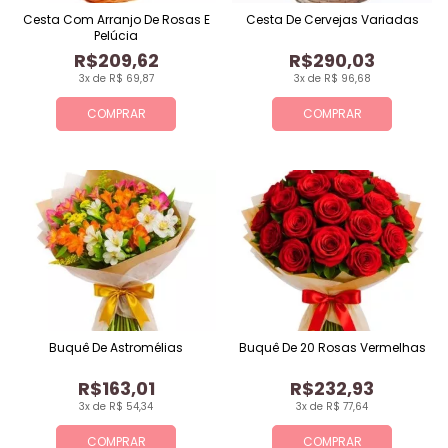
Cesta Com Arranjo De Rosas E
Cesta De Cervejas Variadas
Pelúcia
R$209,62
R$290,03
3x de R$ 69,87
3x de R$ 96,68
COMPRAR
COMPRAR
Buquê De Astromélias
Buquê De 20 Rosas Vermelhas
R$163,01
R$232,93
3x de R$ 54,34
3x de R$ 77,64
COMPRAR
COMPRAR