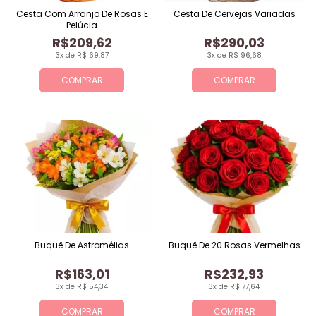
Cesta Com Arranjo De Rosas E
Cesta De Cervejas Variadas
Pelúcia
R$209,62
R$290,03
3x de R$ 69,87
3x de R$ 96,68
COMPRAR
COMPRAR
Buquê De Astromélias
Buquê De 20 Rosas Vermelhas
R$163,01
R$232,93
3x de R$ 54,34
3x de R$ 77,64
COMPRAR
COMPRAR