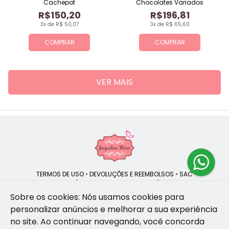
Cachepot
Chocolates Variados
R$150,20
R$196,81
3x de R$ 50,07
3x de R$ 65,60
COMPRAR
COMPRAR
VER MAIS
TERMOS DE USO
•
DEVOLUÇÕES E REEMBOLSOS
•
SAC
QUEM SOMOS
•
POLÍTICA DE PRIVACIDADE
•
POLÍTICA DE COOKIES
Sobre os cookies: Nós usamos cookies para
personalizar anúncios e melhorar a sua experiência
no site.
Ao continuar navegando, você concorda
Jacqueline Flores | CNPJ: 47.335.418/0001-13