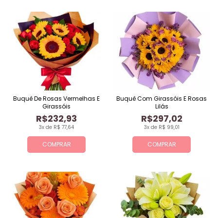
Buquê De Rosas Vermelhas E
Buquê Com Girassóis E Rosas
Girassóis
Lilás
R$232,93
R$297,02
3x de R$ 77,64
3x de R$ 99,01
COMPRAR
COMPRAR