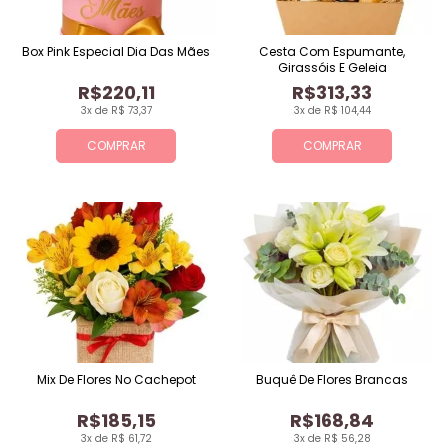
Box Pink Especial Dia Das Mães
Cesta Com Espumante,
Girassóis E Geleia
R$220,11
R$313,33
3x de R$ 73,37
3x de R$ 104,44
COMPRAR
COMPRAR
Mix De Flores No Cachepot
Buquê De Flores Brancas
R$185,15
R$168,84
3x de R$ 61,72
3x de R$ 56,28