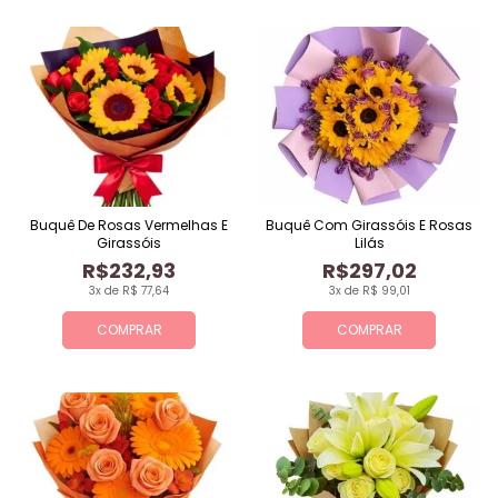
Buquê De Rosas Vermelhas E
Buquê Com Girassóis E Rosas
Girassóis
Lilás
R$232,93
R$297,02
3x de R$ 77,64
3x de R$ 99,01
COMPRAR
COMPRAR