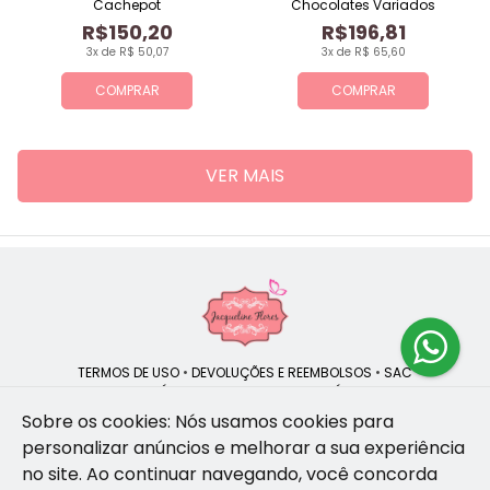
Cachepot
Chocolates Variados
R$150,20
R$196,81
3x de R$ 50,07
3x de R$ 65,60
COMPRAR
COMPRAR
VER MAIS
TERMOS DE USO
•
DEVOLUÇÕES E REEMBOLSOS
•
SAC
QUEM SOMOS
•
POLÍTICA DE PRIVACIDADE
•
POLÍTICA DE COOKIES
Sobre os cookies: Nós usamos cookies para
personalizar anúncios e melhorar a sua experiência
no site.
Ao continuar navegando, você concorda
Jacqueline Flores | CNPJ: 47.335.418/0001-13