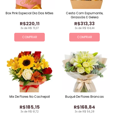
Box Pink Especial Dia Das Mães
Cesta Com Espumante,
Girassóis E Geleia
R$220,11
R$313,33
3x de R$ 73,37
3x de R$ 104,44
COMPRAR
COMPRAR
Mix De Flores No Cachepot
Buquê De Flores Brancas
R$185,15
R$168,84
3x de R$ 61,72
3x de R$ 56,28