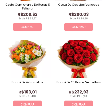
Cesta Com Arranjo De Rosas E
Cesta De Cervejas Variadas
Pelúcia
R$209,62
R$290,03
3x de R$ 69,87
3x de R$ 96,68
COMPRAR
COMPRAR
Buquê De Astromélias
Buquê De 20 Rosas Vermelhas
R$163,01
R$232,93
3x de R$ 54,34
3x de R$ 77,64
COMPRAR
COMPRAR