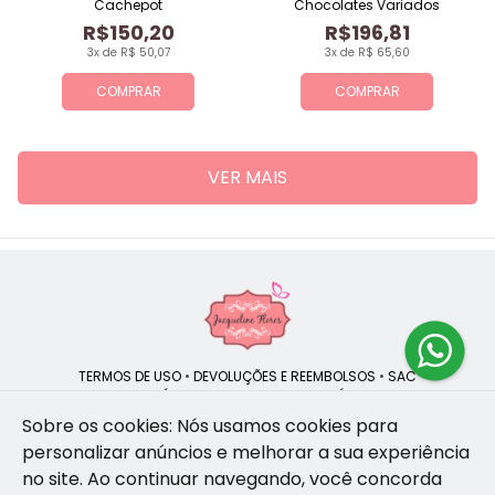
Cachepot
Chocolates Variados
R$150,20
R$196,81
3x de R$ 50,07
3x de R$ 65,60
COMPRAR
COMPRAR
VER MAIS
TERMOS DE USO
•
DEVOLUÇÕES E REEMBOLSOS
•
SAC
QUEM SOMOS
•
POLÍTICA DE PRIVACIDADE
•
POLÍTICA DE COOKIES
Sobre os cookies: Nós usamos cookies para
personalizar anúncios e melhorar a sua experiência
no site.
Ao continuar navegando, você concorda
Jacqueline Flores | CNPJ: 47.335.418/0001-13