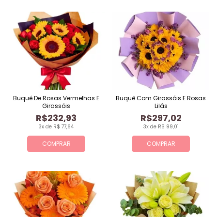
Buquê De Rosas Vermelhas E
Buquê Com Girassóis E Rosas
Girassóis
Lilás
R$232,93
R$297,02
3x de R$ 77,64
3x de R$ 99,01
COMPRAR
COMPRAR