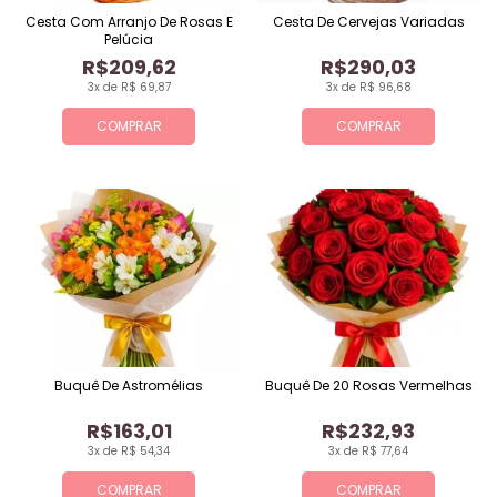
Cesta Com Arranjo De Rosas E
Cesta De Cervejas Variadas
Pelúcia
R$209,62
R$290,03
3x de R$ 69,87
3x de R$ 96,68
COMPRAR
COMPRAR
Buquê De Astromélias
Buquê De 20 Rosas Vermelhas
R$163,01
R$232,93
3x de R$ 54,34
3x de R$ 77,64
COMPRAR
COMPRAR