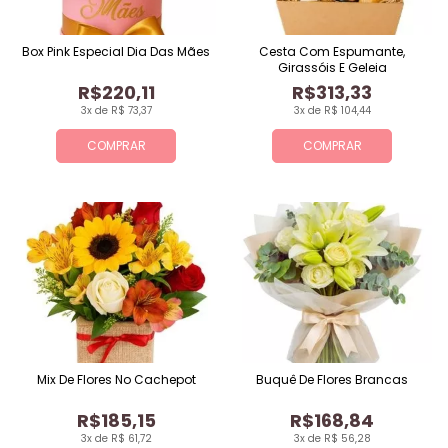
Box Pink Especial Dia Das Mães
Cesta Com Espumante,
Girassóis E Geleia
R$220,11
R$313,33
3x de R$ 73,37
3x de R$ 104,44
COMPRAR
COMPRAR
Mix De Flores No Cachepot
Buquê De Flores Brancas
R$185,15
R$168,84
3x de R$ 61,72
3x de R$ 56,28