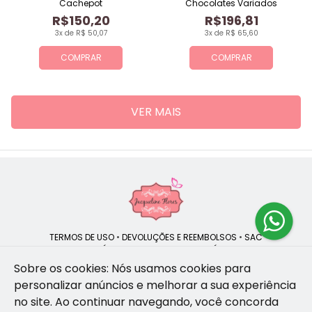
Cachepot
Chocolates Variados
R$150,20
R$196,81
3x de R$ 50,07
3x de R$ 65,60
COMPRAR
COMPRAR
VER MAIS
TERMOS DE USO
•
DEVOLUÇÕES E REEMBOLSOS
•
SAC
QUEM SOMOS
•
POLÍTICA DE PRIVACIDADE
•
POLÍTICA DE COOKIES
Sobre os cookies: Nós usamos cookies para
personalizar anúncios e melhorar a sua experiência
no site.
Ao continuar navegando, você concorda
Jacqueline Flores | CNPJ: 47.335.418/0001-13