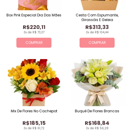
Box Pink Especial Dia Das Mães
Cesta Com Espumante,
Girassóis E Geleia
R$220,11
R$313,33
3x de R$ 73,37
3x de R$ 104,44
COMPRAR
COMPRAR
Mix De Flores No Cachepot
Buquê De Flores Brancas
R$185,15
R$168,84
3x de R$ 61,72
3x de R$ 56,28