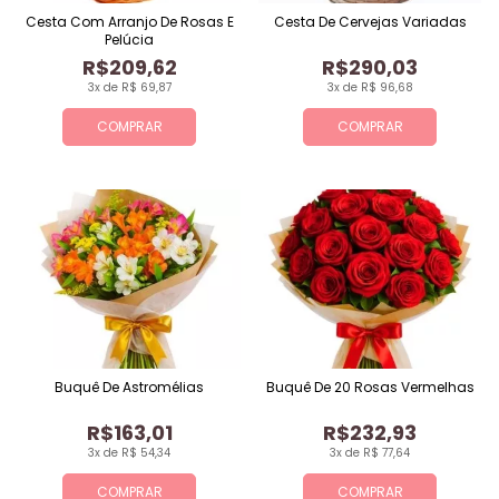
Cesta Com Arranjo De Rosas E
Cesta De Cervejas Variadas
Pelúcia
R$209,62
R$290,03
3x de R$ 69,87
3x de R$ 96,68
COMPRAR
COMPRAR
Buquê De Astromélias
Buquê De 20 Rosas Vermelhas
R$163,01
R$232,93
3x de R$ 54,34
3x de R$ 77,64
COMPRAR
COMPRAR