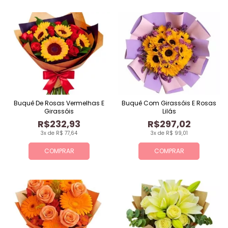
Buquê De Rosas Vermelhas E
Buquê Com Girassóis E Rosas
Girassóis
Lilás
R$232,93
R$297,02
3x de R$ 77,64
3x de R$ 99,01
COMPRAR
COMPRAR