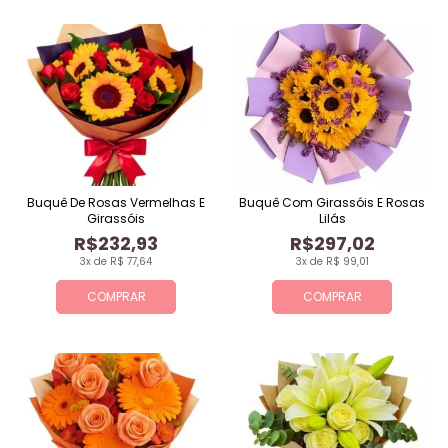
Buquê De Rosas Vermelhas E
Buquê Com Girassóis E Rosas
Girassóis
Lilás
R$232,93
R$297,02
3x de R$ 77,64
3x de R$ 99,01
COMPRAR
COMPRAR