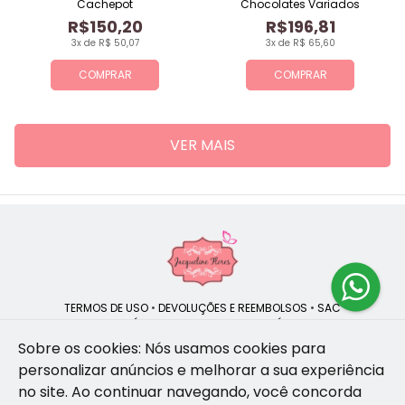
Cachepot
Chocolates Variados
R$150,20
R$196,81
3x de R$ 50,07
3x de R$ 65,60
COMPRAR
COMPRAR
VER MAIS
TERMOS DE USO
•
DEVOLUÇÕES E REEMBOLSOS
•
SAC
QUEM SOMOS
•
POLÍTICA DE PRIVACIDADE
•
POLÍTICA DE COOKIES
Sobre os cookies: Nós usamos cookies para
personalizar anúncios e melhorar a sua experiência
no site.
Ao continuar navegando, você concorda
Jacqueline Flores | CNPJ: 47.335.418/0001-13