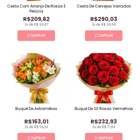
Cesta Com Arranjo De Rosas E
Cesta De Cervejas Variadas
Pelúcia
R$209,62
R$290,03
3x de R$ 69,87
3x de R$ 96,68
COMPRAR
COMPRAR
Buquê De Astromélias
Buquê De 20 Rosas Vermelhas
R$163,01
R$232,93
3x de R$ 54,34
3x de R$ 77,64
COMPRAR
COMPRAR