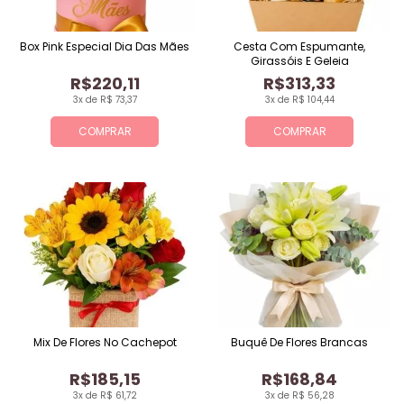
Box Pink Especial Dia Das Mães
Cesta Com Espumante,
Girassóis E Geleia
R$220,11
R$313,33
3x de R$ 73,37
3x de R$ 104,44
COMPRAR
COMPRAR
Mix De Flores No Cachepot
Buquê De Flores Brancas
R$185,15
R$168,84
3x de R$ 61,72
3x de R$ 56,28