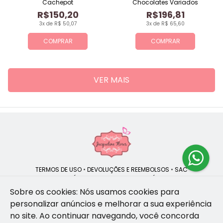
Cachepot
Chocolates Variados
R$150,20
R$196,81
3x de R$ 50,07
3x de R$ 65,60
COMPRAR
COMPRAR
VER MAIS
TERMOS DE USO
•
DEVOLUÇÕES E REEMBOLSOS
•
SAC
QUEM SOMOS
•
POLÍTICA DE PRIVACIDADE
•
POLÍTICA DE COOKIES
Sobre os cookies: Nós usamos cookies para
personalizar anúncios e melhorar a sua experiência
no site.
Ao continuar navegando, você concorda
Jacqueline Flores | CNPJ: 47.335.418/0001-13