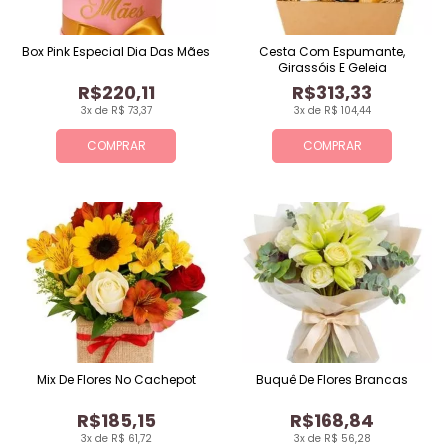
Box Pink Especial Dia Das Mães
Cesta Com Espumante,
Girassóis E Geleia
R$220,11
R$313,33
3x de R$ 73,37
3x de R$ 104,44
COMPRAR
COMPRAR
Mix De Flores No Cachepot
Buquê De Flores Brancas
R$185,15
R$168,84
3x de R$ 61,72
3x de R$ 56,28