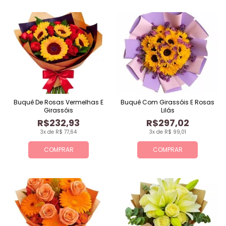
Buquê De Rosas Vermelhas E
Buquê Com Girassóis E Rosas
Girassóis
Lilás
R$232,93
R$297,02
3x de R$ 77,64
3x de R$ 99,01
COMPRAR
COMPRAR