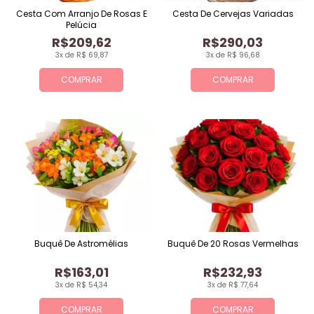
Cesta Com Arranjo De Rosas E
Cesta De Cervejas Variadas
Pelúcia
R$209,62
R$290,03
3x de R$ 69,87
3x de R$ 96,68
COMPRAR
COMPRAR
Buquê De Astromélias
Buquê De 20 Rosas Vermelhas
R$163,01
R$232,93
3x de R$ 54,34
3x de R$ 77,64
COMPRAR
COMPRAR