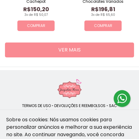
Cachepot
Chocolates Variados
R$150,20
R$196,81
3x de R$ 50,07
3x de R$ 65,60
COMPRAR
COMPRAR
VER MAIS
TERMOS DE USO
•
DEVOLUÇÕES E REEMBOLSOS
•
SAC
QUEM SOMOS
•
POLÍTICA DE PRIVACIDADE
•
POLÍTICA DE COOKIES
Sobre os cookies: Nós usamos cookies para
personalizar anúncios e melhorar a sua experiência
no site.
Ao continuar navegando, você concorda
Jacqueline Flores | CNPJ: 47.335.418/0001-13