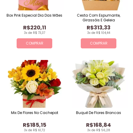
Box Pink Especial Dia Das Mães
Cesta Com Espumante,
Girassóis E Geleia
R$220,11
R$313,33
3x de R$ 73,37
3x de R$ 104,44
COMPRAR
COMPRAR
Mix De Flores No Cachepot
Buquê De Flores Brancas
R$185,15
R$168,84
3x de R$ 61,72
3x de R$ 56,28