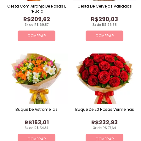
Cesta Com Arranjo De Rosas E
Cesta De Cervejas Variadas
Pelúcia
R$209,62
R$290,03
3x de R$ 69,87
3x de R$ 96,68
COMPRAR
COMPRAR
Buquê De Astromélias
Buquê De 20 Rosas Vermelhas
R$163,01
R$232,93
3x de R$ 54,34
3x de R$ 77,64
COMPRAR
COMPRAR