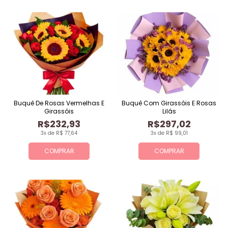
Buquê De Rosas Vermelhas E
Buquê Com Girassóis E Rosas
Girassóis
Lilás
R$232,93
R$297,02
3x de R$ 77,64
3x de R$ 99,01
COMPRAR
COMPRAR