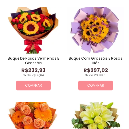
Buquê De Rosas Vermelhas E
Buquê Com Girassóis E Rosas
Girassóis
Lilás
R$232,93
R$297,02
3x de R$ 77,64
3x de R$ 99,01
COMPRAR
COMPRAR