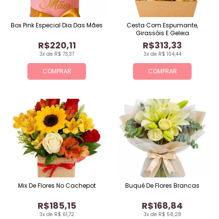
Box Pink Especial Dia Das Mães
Cesta Com Espumante,
Girassóis E Geleia
R$220,11
R$313,33
3x de R$ 73,37
3x de R$ 104,44
COMPRAR
COMPRAR
Mix De Flores No Cachepot
Buquê De Flores Brancas
R$185,15
R$168,84
3x de R$ 61,72
3x de R$ 56,28