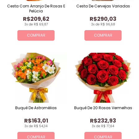
Cesta Com Arranjo De Rosas E
Cesta De Cervejas Variadas
Pelúcia
R$209,62
R$290,03
3x de R$ 69,87
3x de R$ 96,68
COMPRAR
COMPRAR
Buquê De Astromélias
Buquê De 20 Rosas Vermelhas
R$163,01
R$232,93
3x de R$ 54,34
3x de R$ 77,64
COMPRAR
COMPRAR