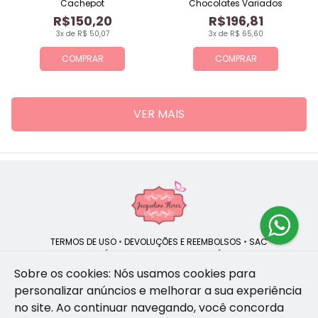
Cachepot
Chocolates Variados
R$150,20
R$196,81
3x de R$ 50,07
3x de R$ 65,60
COMPRAR
COMPRAR
VER MAIS
TERMOS DE USO
•
DEVOLUÇÕES E REEMBOLSOS
•
SAC
QUEM SOMOS
•
POLÍTICA DE PRIVACIDADE
•
POLÍTICA DE COOKIES
Sobre os cookies: Nós usamos cookies para
personalizar anúncios e melhorar a sua experiência
no site.
Ao continuar navegando, você concorda
Jacqueline Flores | CNPJ: 47.335.418/0001-13