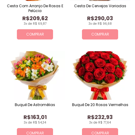
Cesta Com Arranjo De Rosas E
Cesta De Cervejas Variadas
Pelúcia
R$209,62
R$290,03
3x de R$ 69,87
3x de R$ 96,68
COMPRAR
COMPRAR
Buquê De Astromélias
Buquê De 20 Rosas Vermelhas
R$163,01
R$232,93
3x de R$ 54,34
3x de R$ 77,64
COMPRAR
COMPRAR