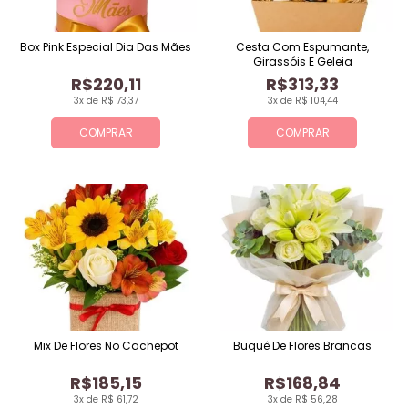
Box Pink Especial Dia Das Mães
Cesta Com Espumante,
Girassóis E Geleia
R$220,11
R$313,33
3x de R$ 73,37
3x de R$ 104,44
COMPRAR
COMPRAR
Mix De Flores No Cachepot
Buquê De Flores Brancas
R$185,15
R$168,84
3x de R$ 61,72
3x de R$ 56,28