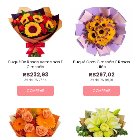
Buquê De Rosas Vermelhas E
Buquê Com Girassóis E Rosas
Girassóis
Lilás
R$232,93
R$297,02
3x de R$ 77,64
3x de R$ 99,01
COMPRAR
COMPRAR