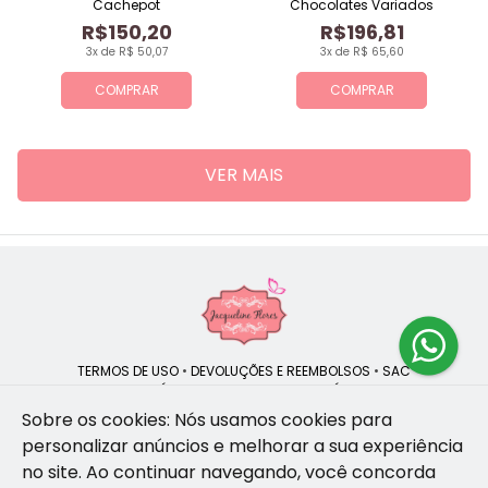
Cachepot
Chocolates Variados
R$150,20
R$196,81
3x de R$ 50,07
3x de R$ 65,60
COMPRAR
COMPRAR
VER MAIS
TERMOS DE USO
•
DEVOLUÇÕES E REEMBOLSOS
•
SAC
QUEM SOMOS
•
POLÍTICA DE PRIVACIDADE
•
POLÍTICA DE COOKIES
Sobre os cookies: Nós usamos cookies para
personalizar anúncios e melhorar a sua experiência
no site.
Ao continuar navegando, você concorda
Jacqueline Flores | CNPJ: 47.335.418/0001-13