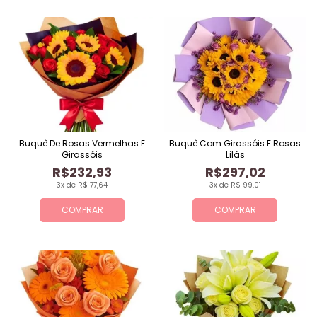
Buquê De Rosas Vermelhas E
Buquê Com Girassóis E Rosas
Girassóis
Lilás
R$232,93
R$297,02
3x de R$ 77,64
3x de R$ 99,01
COMPRAR
COMPRAR