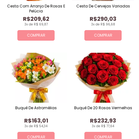
Cesta Com Arranjo De Rosas E
Cesta De Cervejas Variadas
Pelúcia
R$209,62
R$290,03
3x de R$ 69,87
3x de R$ 96,68
COMPRAR
COMPRAR
Buquê De Astromélias
Buquê De 20 Rosas Vermelhas
R$163,01
R$232,93
3x de R$ 54,34
3x de R$ 77,64
COMPRAR
COMPRAR