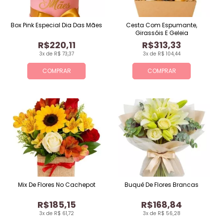
Box Pink Especial Dia Das Mães
Cesta Com Espumante,
Girassóis E Geleia
R$220,11
R$313,33
3x de R$ 73,37
3x de R$ 104,44
COMPRAR
COMPRAR
Mix De Flores No Cachepot
Buquê De Flores Brancas
R$185,15
R$168,84
3x de R$ 61,72
3x de R$ 56,28