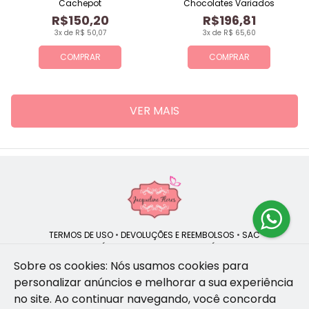
Cachepot
Chocolates Variados
R$150,20
R$196,81
3x de R$ 50,07
3x de R$ 65,60
COMPRAR
COMPRAR
VER MAIS
TERMOS DE USO
•
DEVOLUÇÕES E REEMBOLSOS
•
SAC
QUEM SOMOS
•
POLÍTICA DE PRIVACIDADE
•
POLÍTICA DE COOKIES
Sobre os cookies: Nós usamos cookies para
personalizar anúncios e melhorar a sua experiência
no site.
Ao continuar navegando, você concorda
Jacqueline Flores | CNPJ: 47.335.418/0001-13