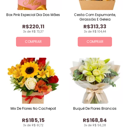
Box Pink Especial Dia Das Mães
Cesta Com Espumante,
Girassóis E Geleia
R$220,11
R$313,33
3x de R$ 73,37
3x de R$ 104,44
COMPRAR
COMPRAR
Mix De Flores No Cachepot
Buquê De Flores Brancas
R$185,15
R$168,84
3x de R$ 61,72
3x de R$ 56,28