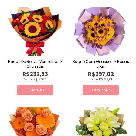
Buquê De Rosas Vermelhas E
Buquê Com Girassóis E Rosas
Girassóis
Lilás
R$232,93
R$297,02
3x de R$ 77,64
3x de R$ 99,01
COMPRAR
COMPRAR