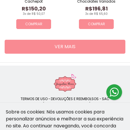
Cachepot
Chocolates Variados
R$150,20
R$196,81
3x de R$ 50,07
3x de R$ 65,60
COMPRAR
COMPRAR
VER MAIS
TERMOS DE USO
•
DEVOLUÇÕES E REEMBOLSOS
•
SAC
QUEM SOMOS
•
POLÍTICA DE PRIVACIDADE
•
POLÍTICA DE COOKIES
Sobre os cookies: Nós usamos cookies para
personalizar anúncios e melhorar a sua experiência
no site.
Ao continuar navegando, você concorda
Jacqueline Flores | CNPJ: 47.335.418/0001-13