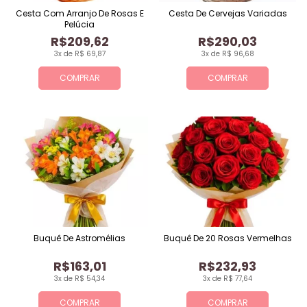
Cesta Com Arranjo De Rosas E
Cesta De Cervejas Variadas
Pelúcia
R$209,62
R$290,03
3x de R$ 69,87
3x de R$ 96,68
COMPRAR
COMPRAR
Buquê De Astromélias
Buquê De 20 Rosas Vermelhas
R$163,01
R$232,93
3x de R$ 54,34
3x de R$ 77,64
COMPRAR
COMPRAR