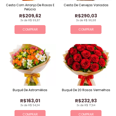
Cesta Com Arranjo De Rosas E
Cesta De Cervejas Variadas
Pelúcia
R$209,62
R$290,03
3x de R$ 69,87
3x de R$ 96,68
COMPRAR
COMPRAR
Buquê De Astromélias
Buquê De 20 Rosas Vermelhas
R$163,01
R$232,93
3x de R$ 54,34
3x de R$ 77,64
COMPRAR
COMPRAR