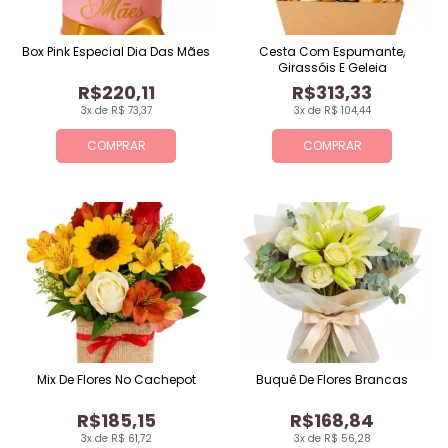
Box Pink Especial Dia Das Mães
Cesta Com Espumante,
Girassóis E Geleia
R$220,11
R$313,33
3x de R$ 73,37
3x de R$ 104,44
COMPRAR
COMPRAR
Mix De Flores No Cachepot
Buquê De Flores Brancas
R$185,15
R$168,84
3x de R$ 61,72
3x de R$ 56,28