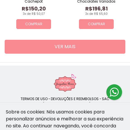
Cachepot
Chocolates Variados
R$150,20
R$196,81
3x de R$ 50,07
3x de R$ 65,60
COMPRAR
COMPRAR
VER MAIS
TERMOS DE USO
•
DEVOLUÇÕES E REEMBOLSOS
•
SAC
QUEM SOMOS
•
POLÍTICA DE PRIVACIDADE
•
POLÍTICA DE COOKIES
Sobre os cookies: Nós usamos cookies para
personalizar anúncios e melhorar a sua experiência
no site.
Ao continuar navegando, você concorda
Jacqueline Flores | CNPJ: 47.335.418/0001-13