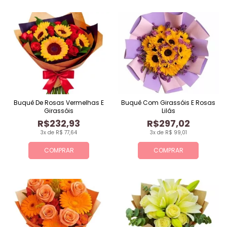
Buquê De Rosas Vermelhas E
Buquê Com Girassóis E Rosas
Girassóis
Lilás
R$232,93
R$297,02
3x de R$ 77,64
3x de R$ 99,01
COMPRAR
COMPRAR