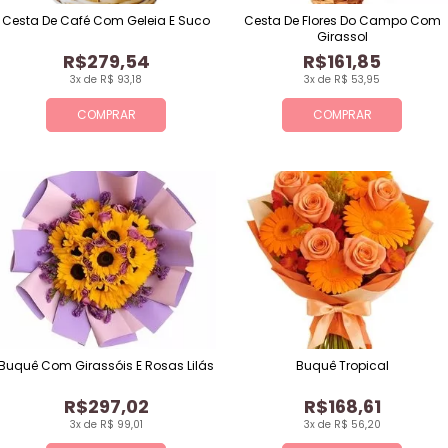
Cesta De Café Com Geleia E Suco
Cesta De Flores Do Campo Com
Girassol
R$279,54
R$161,85
3x de R$ 93,18
3x de R$ 53,95
COMPRAR
COMPRAR
Buquê Com Girassóis E Rosas Lilás
Buquê Tropical
R$297,02
R$168,61
3x de R$ 99,01
3x de R$ 56,20