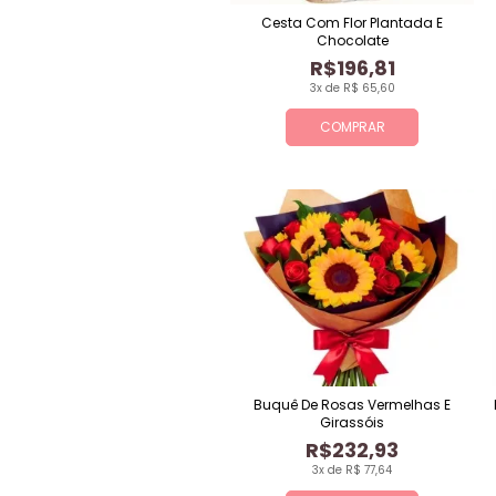
Cesta Com Flor Plantada E
Chocolate
R$196,81
3x de R$ 65,60
COMPRAR
Buquê De Rosas Vermelhas E
Girassóis
R$232,93
3x de R$ 77,64