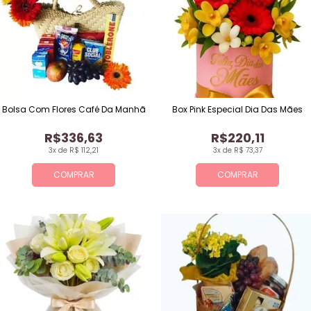
Bolsa Com Flores Café Da Manhã
Box Pink Especial Dia Das Mães
R$336,63
R$220,11
3x de R$ 112,21
3x de R$ 73,37
COMPRAR
COMPRAR