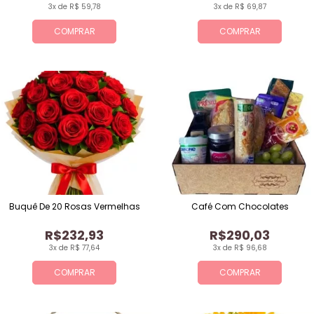
3x de R$ 59,78
3x de R$ 69,87
COMPRAR
COMPRAR
Buquê De 20 Rosas Vermelhas
Café Com Chocolates
R$232,93
R$290,03
3x de R$ 77,64
3x de R$ 96,68
COMPRAR
COMPRAR