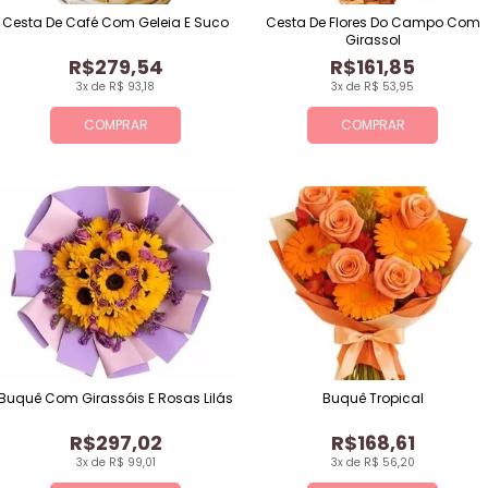
Cesta De Café Com Geleia E Suco
Cesta De Flores Do Campo Com
Girassol
R$279,54
R$161,85
3x de R$ 93,18
3x de R$ 53,95
COMPRAR
COMPRAR
Buquê Com Girassóis E Rosas Lilás
Buquê Tropical
R$297,02
R$168,61
3x de R$ 99,01
3x de R$ 56,20