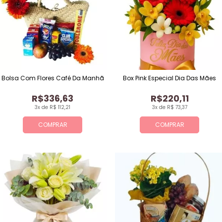
Bolsa Com Flores Café Da Manhã
Box Pink Especial Dia Das Mães
R$336,63
R$220,11
3x de R$ 112,21
3x de R$ 73,37
COMPRAR
COMPRAR