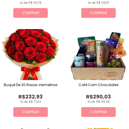
3x de R$ 59,78
3x de R$ 69,87
COMPRAR
COMPRAR
Buquê De 20 Rosas Vermelhas
Café Com Chocolates
R$232,93
R$290,03
3x de R$ 77,64
3x de R$ 96,68
COMPRAR
COMPRAR