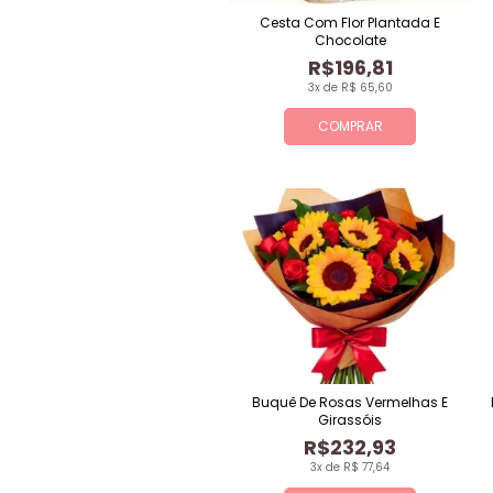
Cesta Com Flor Plantada E
Chocolate
R$196,81
3x de R$ 65,60
COMPRAR
Buquê De Rosas Vermelhas E
Girassóis
R$232,93
3x de R$ 77,64