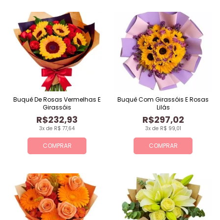
Buquê De Rosas Vermelhas E
Buquê Com Girassóis E Rosas
Girassóis
Lilás
R$232,93
R$297,02
3x de R$ 77,64
3x de R$ 99,01
COMPRAR
COMPRAR