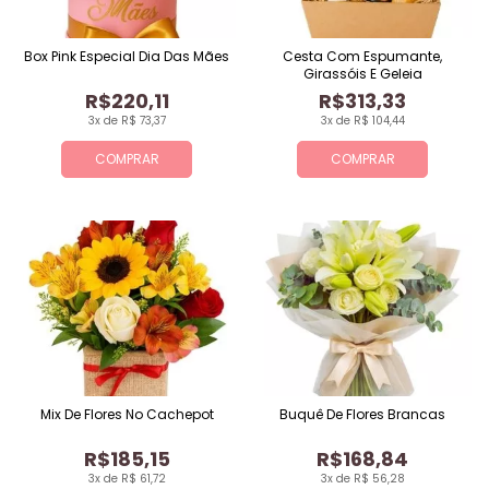
Box Pink Especial Dia Das Mães
Cesta Com Espumante,
Girassóis E Geleia
R$220,11
R$313,33
3x de R$ 73,37
3x de R$ 104,44
COMPRAR
COMPRAR
Mix De Flores No Cachepot
Buquê De Flores Brancas
R$185,15
R$168,84
3x de R$ 61,72
3x de R$ 56,28