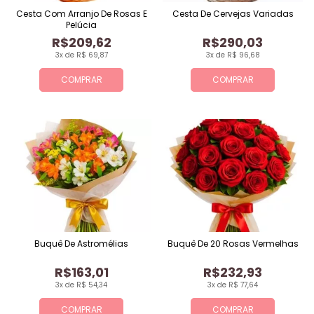
Cesta Com Arranjo De Rosas E
Cesta De Cervejas Variadas
Pelúcia
R$209,62
R$290,03
3x de R$ 69,87
3x de R$ 96,68
COMPRAR
COMPRAR
Buquê De Astromélias
Buquê De 20 Rosas Vermelhas
R$163,01
R$232,93
3x de R$ 54,34
3x de R$ 77,64
COMPRAR
COMPRAR