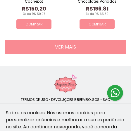
Cachepot
Chocolates Variados
R$150,20
R$196,81
3x de R$ 50,07
3x de R$ 65,60
COMPRAR
COMPRAR
VER MAIS
TERMOS DE USO
•
DEVOLUÇÕES E REEMBOLSOS
•
SAC
QUEM SOMOS
•
POLÍTICA DE PRIVACIDADE
•
POLÍTICA DE COOKIES
Sobre os cookies: Nós usamos cookies para
personalizar anúncios e melhorar a sua experiência
no site.
Ao continuar navegando, você concorda
Jacqueline Flores | CNPJ: 47.335.418/0001-13