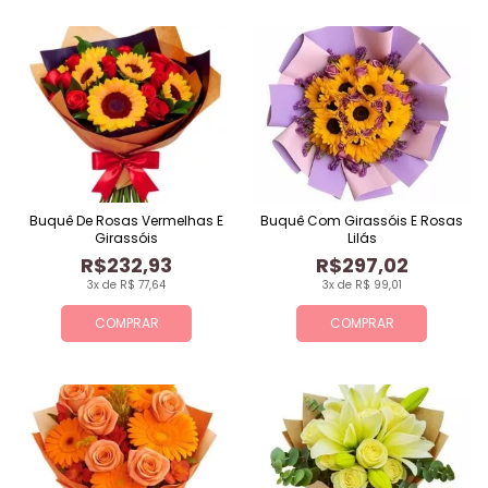
Buquê De Rosas Vermelhas E
Buquê Com Girassóis E Rosas
Girassóis
Lilás
R$232,93
R$297,02
3x de R$ 77,64
3x de R$ 99,01
COMPRAR
COMPRAR