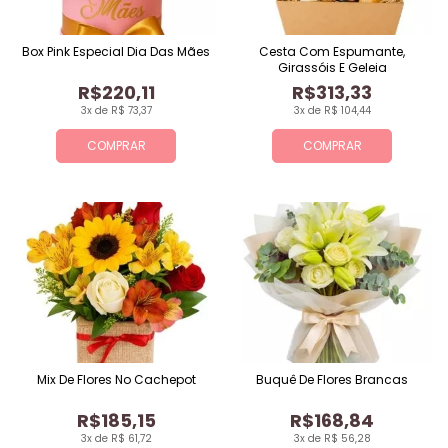
Box Pink Especial Dia Das Mães
Cesta Com Espumante,
Girassóis E Geleia
R$220,11
R$313,33
3x de R$ 73,37
3x de R$ 104,44
COMPRAR
COMPRAR
Mix De Flores No Cachepot
Buquê De Flores Brancas
R$185,15
R$168,84
3x de R$ 61,72
3x de R$ 56,28