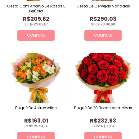
Cesta Com Arranjo De Rosas E
Cesta De Cervejas Variadas
Pelúcia
R$209,62
R$290,03
3x de R$ 69,87
3x de R$ 96,68
COMPRAR
COMPRAR
Buquê De Astromélias
Buquê De 20 Rosas Vermelhas
R$163,01
R$232,93
3x de R$ 54,34
3x de R$ 77,64
COMPRAR
COMPRAR