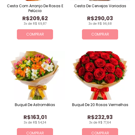
Cesta Com Arranjo De Rosas E
Cesta De Cervejas Variadas
Pelúcia
R$209,62
R$290,03
3x de R$ 69,87
3x de R$ 96,68
COMPRAR
COMPRAR
Buquê De Astromélias
Buquê De 20 Rosas Vermelhas
R$163,01
R$232,93
3x de R$ 54,34
3x de R$ 77,64
COMPRAR
COMPRAR