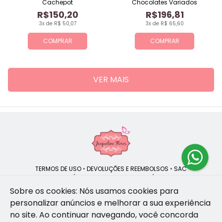
Cachepot
Chocolates Variados
R$150,20
R$196,81
3x de R$ 50,07
3x de R$ 65,60
COMPRAR
COMPRAR
VER MAIS
TERMOS DE USO
•
DEVOLUÇÕES E REEMBOLSOS
•
SAC
QUEM SOMOS
•
POLÍTICA DE PRIVACIDADE
•
POLÍTICA DE COOKIES
Sobre os cookies: Nós usamos cookies para
personalizar anúncios e melhorar a sua experiência
no site.
Ao continuar navegando, você concorda
Jacqueline Flores | CNPJ: 47.335.418/0001-13