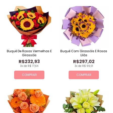
Buquê De Rosas Vermelhas E
Buquê Com Girassóis E Rosas
Girassóis
Lilás
R$232,93
R$297,02
3x de R$ 77,64
3x de R$ 99,01
COMPRAR
COMPRAR