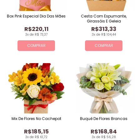
Box Pink Especial Dia Das Mães
Cesta Com Espumante,
Girassóis E Geleia
R$220,11
R$313,33
3x de R$ 73,37
3x de R$ 104,44
COMPRAR
COMPRAR
Mix De Flores No Cachepot
Buquê De Flores Brancas
R$185,15
R$168,84
3x de R$ 61,72
3x de R$ 56,28