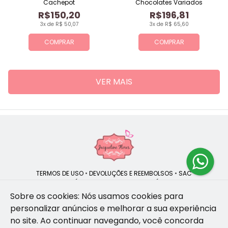
Cachepot
Chocolates Variados
R$150,20
R$196,81
3x de R$ 50,07
3x de R$ 65,60
COMPRAR
COMPRAR
VER MAIS
TERMOS DE USO
•
DEVOLUÇÕES E REEMBOLSOS
•
SAC
QUEM SOMOS
•
POLÍTICA DE PRIVACIDADE
•
POLÍTICA DE COOKIES
Sobre os cookies: Nós usamos cookies para
personalizar anúncios e melhorar a sua experiência
no site.
Ao continuar navegando, você concorda
Jacqueline Flores | CNPJ: 47.335.418/0001-13