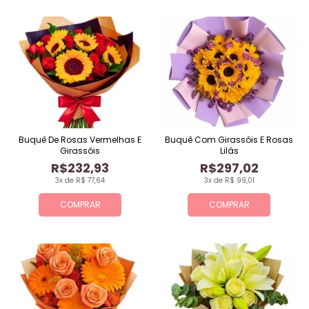
Buquê De Rosas Vermelhas E
Buquê Com Girassóis E Rosas
Girassóis
Lilás
R$232,93
R$297,02
3x de R$ 77,64
3x de R$ 99,01
COMPRAR
COMPRAR