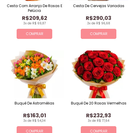
Cesta Com Arranjo De Rosas E
Cesta De Cervejas Variadas
Pelúcia
R$209,62
R$290,03
3x de R$ 69,87
3x de R$ 96,68
COMPRAR
COMPRAR
Buquê De Astromélias
Buquê De 20 Rosas Vermelhas
R$163,01
R$232,93
3x de R$ 54,34
3x de R$ 77,64
COMPRAR
COMPRAR