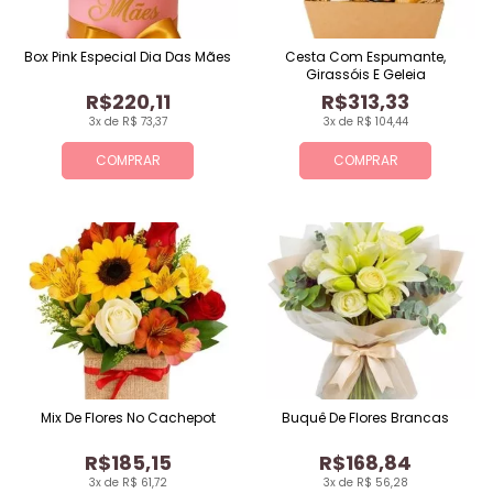
Box Pink Especial Dia Das Mães
Cesta Com Espumante,
Girassóis E Geleia
R$220,11
R$313,33
3x de R$ 73,37
3x de R$ 104,44
COMPRAR
COMPRAR
Mix De Flores No Cachepot
Buquê De Flores Brancas
R$185,15
R$168,84
3x de R$ 61,72
3x de R$ 56,28