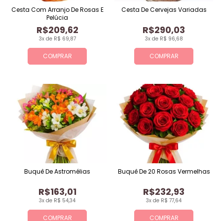
Cesta Com Arranjo De Rosas E
Cesta De Cervejas Variadas
Pelúcia
R$209,62
R$290,03
3x de R$ 69,87
3x de R$ 96,68
COMPRAR
COMPRAR
Buquê De Astromélias
Buquê De 20 Rosas Vermelhas
R$163,01
R$232,93
3x de R$ 54,34
3x de R$ 77,64
COMPRAR
COMPRAR