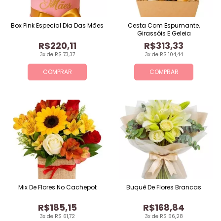
Box Pink Especial Dia Das Mães
Cesta Com Espumante,
Girassóis E Geleia
R$220,11
R$313,33
3x de R$ 73,37
3x de R$ 104,44
COMPRAR
COMPRAR
Mix De Flores No Cachepot
Buquê De Flores Brancas
R$185,15
R$168,84
3x de R$ 61,72
3x de R$ 56,28