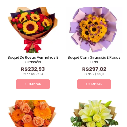
Buquê De Rosas Vermelhas E
Buquê Com Girassóis E Rosas
Girassóis
Lilás
R$232,93
R$297,02
3x de R$ 77,64
3x de R$ 99,01
COMPRAR
COMPRAR