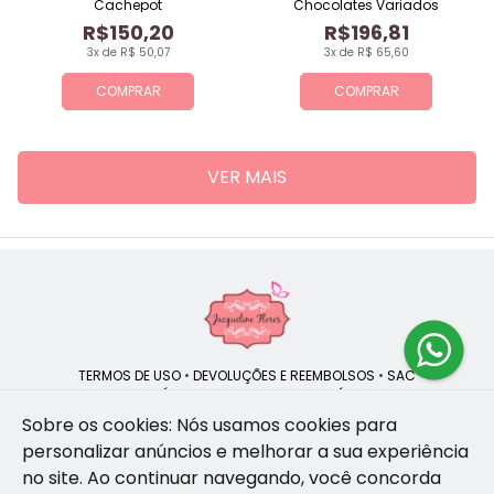
Cachepot
Chocolates Variados
R$150,20
R$196,81
3x de R$ 50,07
3x de R$ 65,60
COMPRAR
COMPRAR
VER MAIS
TERMOS DE USO
•
DEVOLUÇÕES E REEMBOLSOS
•
SAC
QUEM SOMOS
•
POLÍTICA DE PRIVACIDADE
•
POLÍTICA DE COOKIES
Sobre os cookies: Nós usamos cookies para
personalizar anúncios e melhorar a sua experiência
no site.
Ao continuar navegando, você concorda
Jacqueline Flores | CNPJ: 47.335.418/0001-13