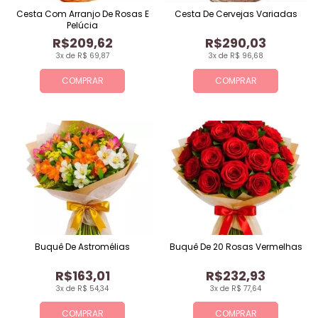
Cesta Com Arranjo De Rosas E
Cesta De Cervejas Variadas
Pelúcia
R$209,62
R$290,03
3x de R$ 69,87
3x de R$ 96,68
COMPRAR
COMPRAR
Buquê De Astromélias
Buquê De 20 Rosas Vermelhas
R$163,01
R$232,93
3x de R$ 54,34
3x de R$ 77,64
COMPRAR
COMPRAR