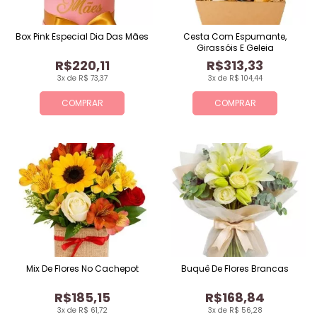
Box Pink Especial Dia Das Mães
Cesta Com Espumante,
Girassóis E Geleia
R$220,11
R$313,33
3x de R$ 73,37
3x de R$ 104,44
COMPRAR
COMPRAR
Mix De Flores No Cachepot
Buquê De Flores Brancas
R$185,15
R$168,84
3x de R$ 61,72
3x de R$ 56,28