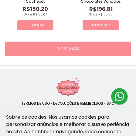
Cachepot
Chocolates Variados
R$150,20
R$196,81
3x de R$ 50,07
3x de R$ 65,60
COMPRAR
COMPRAR
VER MAIS
TERMOS DE USO
•
DEVOLUÇÕES E REEMBOLSOS
•
SAC
QUEM SOMOS
•
POLÍTICA DE PRIVACIDADE
•
POLÍTICA DE COOKIES
Sobre os cookies: Nós usamos cookies para
personalizar anúncios e melhorar a sua experiência
no site.
Ao continuar navegando, você concorda
Jacqueline Flores | CNPJ: 47.335.418/0001-13