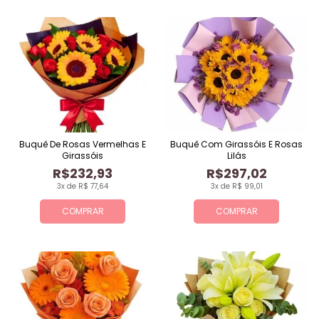
Buquê De Rosas Vermelhas E
Buquê Com Girassóis E Rosas
Girassóis
Lilás
R$232,93
R$297,02
3x de R$ 77,64
3x de R$ 99,01
COMPRAR
COMPRAR