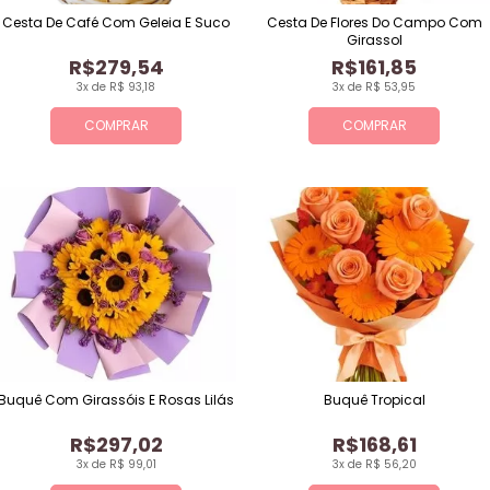
Cesta De Café Com Geleia E Suco
Cesta De Flores Do Campo Com
Girassol
R$279,54
R$161,85
3x de R$ 93,18
3x de R$ 53,95
COMPRAR
COMPRAR
Buquê Com Girassóis E Rosas Lilás
Buquê Tropical
R$297,02
R$168,61
3x de R$ 99,01
3x de R$ 56,20