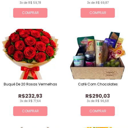
3x de R$ 59,78
3x de R$ 69,87
COMPRAR
COMPRAR
Buquê De 20 Rosas Vermelhas
Café Com Chocolates
R$232,93
R$290,03
3x de R$ 77,64
3x de R$ 96,68
COMPRAR
COMPRAR