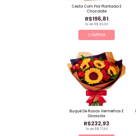
Cesta Com Flor Plantada E
Chocolate
R$196,81
3x de R$ 65,60
COMPRAR
Buquê De Rosas Vermelhas E
Girassóis
R$232,93
3x de R$ 77,64