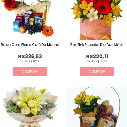
Bolsa Com Flores Café Da Manhã
Box Pink Especial Dia Das Mães
R$336,63
R$220,11
3x de R$ 112,21
3x de R$ 73,37
COMPRAR
COMPRAR