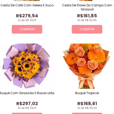
Cesta De Café Com Geleia E Suco
Cesta De Flores Do Campo Com
Girassol
R$279,54
R$161,85
3x de R$ 93,18
3x de R$ 53,95
COMPRAR
COMPRAR
Buquê Com Girassóis E Rosas Lilás
Buquê Tropical
R$297,02
R$168,61
3x de R$ 99,01
3x de R$ 56,20