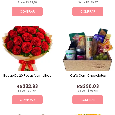
3x de R$ 59,78
3x de R$ 69,87
COMPRAR
COMPRAR
Buquê De 20 Rosas Vermelhas
Café Com Chocolates
R$232,93
R$290,03
3x de R$ 77,64
3x de R$ 96,68
COMPRAR
COMPRAR