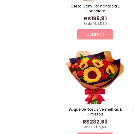
Cesta Com Flor Plantada E
Chocolate
R$196,81
3x de R$ 65,60
COMPRAR
Buquê De Rosas Vermelhas E
Girassóis
R$232,93
3x de R$ 77,64