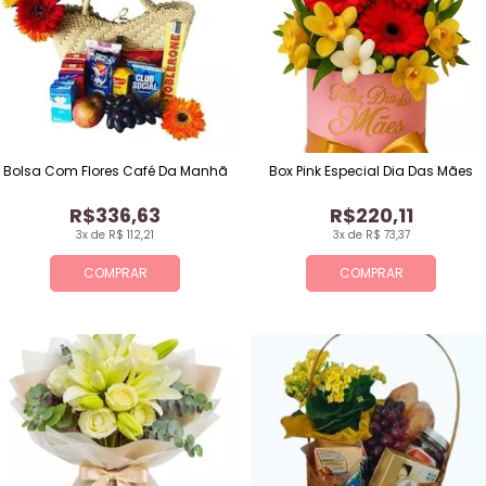
Bolsa Com Flores Café Da Manhã
Box Pink Especial Dia Das Mães
R$336,63
R$220,11
3x de R$ 112,21
3x de R$ 73,37
COMPRAR
COMPRAR