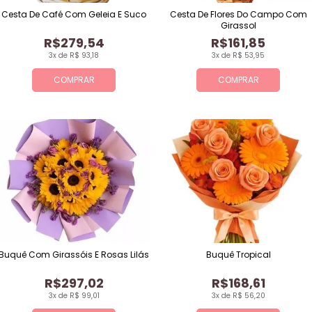
Cesta De Café Com Geleia E Suco
Cesta De Flores Do Campo Com
Girassol
R$279,54
R$161,85
3x de R$ 93,18
3x de R$ 53,95
COMPRAR
COMPRAR
Buquê Com Girassóis E Rosas Lilás
Buquê Tropical
R$297,02
R$168,61
3x de R$ 99,01
3x de R$ 56,20