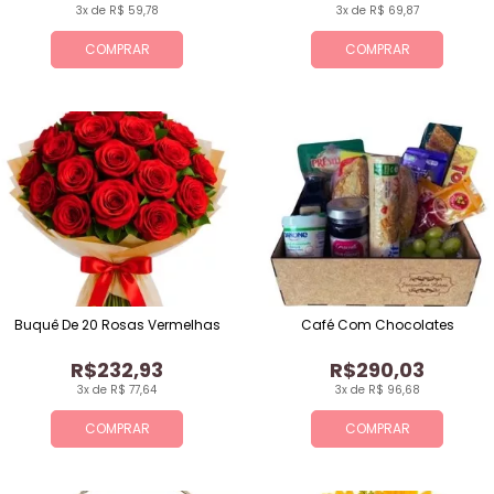
3x de R$ 59,78
3x de R$ 69,87
COMPRAR
COMPRAR
Buquê De 20 Rosas Vermelhas
Café Com Chocolates
R$232,93
R$290,03
3x de R$ 77,64
3x de R$ 96,68
COMPRAR
COMPRAR