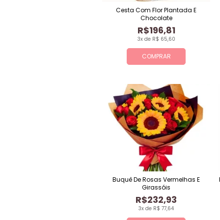
Cesta Com Flor Plantada E
Chocolate
R$196,81
3x de R$ 65,60
COMPRAR
Buquê De Rosas Vermelhas E
Girassóis
R$232,93
3x de R$ 77,64