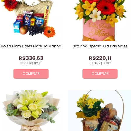
Bolsa Com Flores Café Da Manhã
Box Pink Especial Dia Das Mães
R$336,63
R$220,11
3x de R$ 112,21
3x de R$ 73,37
COMPRAR
COMPRAR