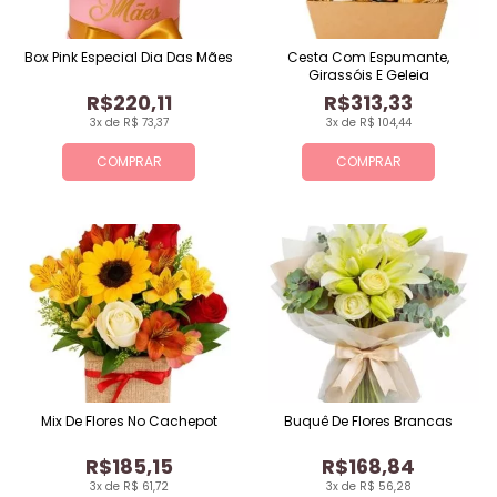
Box Pink Especial Dia Das Mães
Cesta Com Espumante,
Girassóis E Geleia
R$220,11
R$313,33
3x de R$ 73,37
3x de R$ 104,44
COMPRAR
COMPRAR
Mix De Flores No Cachepot
Buquê De Flores Brancas
R$185,15
R$168,84
3x de R$ 61,72
3x de R$ 56,28