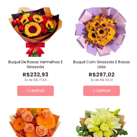
Buquê De Rosas Vermelhas E
Buquê Com Girassóis E Rosas
Girassóis
Lilás
R$232,93
R$297,02
3x de R$ 77,64
3x de R$ 99,01
COMPRAR
COMPRAR