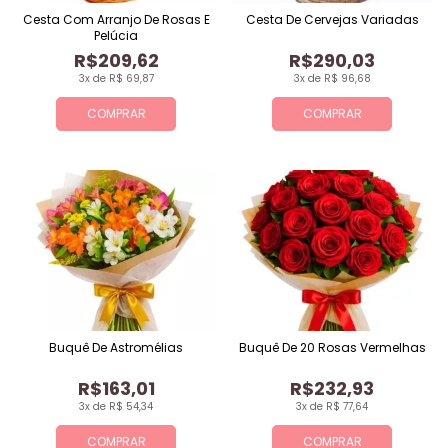
Cesta Com Arranjo De Rosas E
Cesta De Cervejas Variadas
Pelúcia
R$209,62
R$290,03
3x de R$ 69,87
3x de R$ 96,68
COMPRAR
COMPRAR
Buquê De Astromélias
Buquê De 20 Rosas Vermelhas
R$163,01
R$232,93
3x de R$ 54,34
3x de R$ 77,64
COMPRAR
COMPRAR