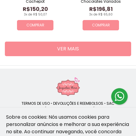
Cachepot
Chocolates Variados
R$150,20
R$196,81
3x de R$ 50,07
3x de R$ 65,60
COMPRAR
COMPRAR
VER MAIS
TERMOS DE USO
•
DEVOLUÇÕES E REEMBOLSOS
•
SAC
QUEM SOMOS
•
POLÍTICA DE PRIVACIDADE
•
POLÍTICA DE COOKIES
Sobre os cookies: Nós usamos cookies para
personalizar anúncios e melhorar a sua experiência
no site.
Ao continuar navegando, você concorda
Jacqueline Flores | CNPJ: 47.335.418/0001-13