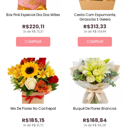
Box Pink Especial Dia Das Mães
Cesta Com Espumante,
Girassóis E Geleia
R$220,11
R$313,33
3x de R$ 73,37
3x de R$ 104,44
COMPRAR
COMPRAR
Mix De Flores No Cachepot
Buquê De Flores Brancas
R$185,15
R$168,84
3x de R$ 61,72
3x de R$ 56,28