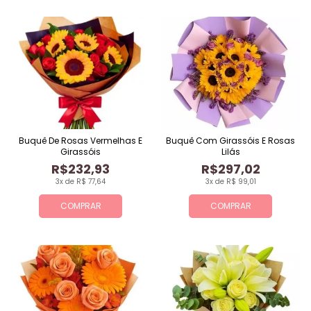
Buquê De Rosas Vermelhas E
Buquê Com Girassóis E Rosas
Girassóis
Lilás
R$232,93
R$297,02
3x de R$ 77,64
3x de R$ 99,01
COMPRAR
COMPRAR