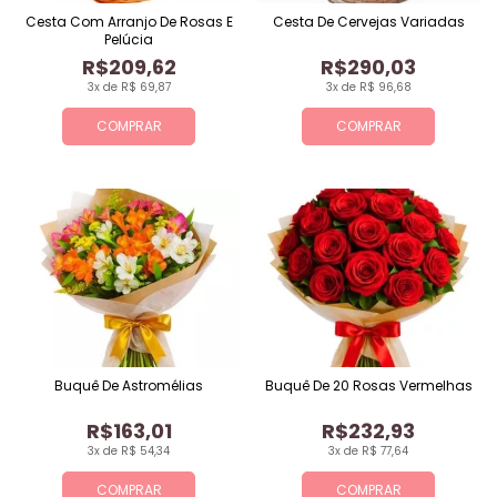
Cesta Com Arranjo De Rosas E
Cesta De Cervejas Variadas
Pelúcia
R$209,62
R$290,03
3x de R$ 69,87
3x de R$ 96,68
COMPRAR
COMPRAR
Buquê De Astromélias
Buquê De 20 Rosas Vermelhas
R$163,01
R$232,93
3x de R$ 54,34
3x de R$ 77,64
COMPRAR
COMPRAR