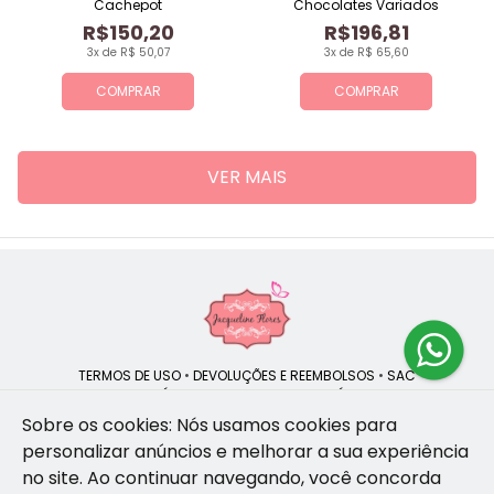
Cachepot
Chocolates Variados
R$150,20
R$196,81
3x de R$ 50,07
3x de R$ 65,60
COMPRAR
COMPRAR
VER MAIS
TERMOS DE USO
•
DEVOLUÇÕES E REEMBOLSOS
•
SAC
QUEM SOMOS
•
POLÍTICA DE PRIVACIDADE
•
POLÍTICA DE COOKIES
Sobre os cookies: Nós usamos cookies para
personalizar anúncios e melhorar a sua experiência
no site.
Ao continuar navegando, você concorda
Jacqueline Flores | CNPJ: 47.335.418/0001-13