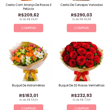
Cesta Com Arranjo De Rosas E
Cesta De Cervejas Variadas
Pelúcia
R$209,62
R$290,03
3x de R$ 69,87
3x de R$ 96,68
COMPRAR
COMPRAR
Buquê De Astromélias
Buquê De 20 Rosas Vermelhas
R$163,01
R$232,93
3x de R$ 54,34
3x de R$ 77,64
COMPRAR
COMPRAR