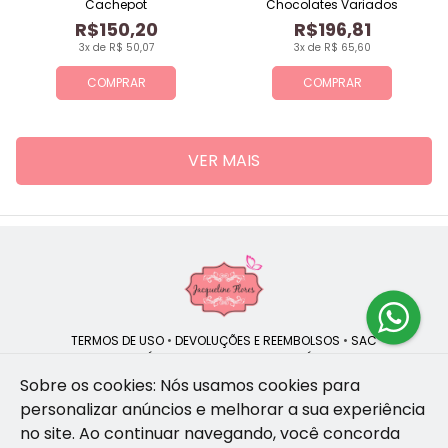
Cachepot
Chocolates Variados
R$150,20
R$196,81
3x de R$ 50,07
3x de R$ 65,60
COMPRAR
COMPRAR
VER MAIS
TERMOS DE USO
•
DEVOLUÇÕES E REEMBOLSOS
•
SAC
QUEM SOMOS
•
POLÍTICA DE PRIVACIDADE
•
POLÍTICA DE COOKIES
Sobre os cookies: Nós usamos cookies para
personalizar anúncios e melhorar a sua experiência
no site.
Ao continuar navegando, você concorda
Jacqueline Flores | CNPJ: 47.335.418/0001-13