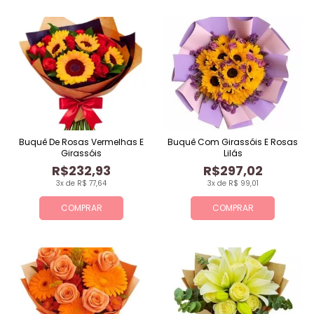
Buquê De Rosas Vermelhas E
Buquê Com Girassóis E Rosas
Girassóis
Lilás
R$232,93
R$297,02
3x de R$ 77,64
3x de R$ 99,01
COMPRAR
COMPRAR