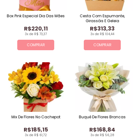
Box Pink Especial Dia Das Mães
Cesta Com Espumante,
Girassóis E Geleia
R$220,11
R$313,33
3x de R$ 73,37
3x de R$ 104,44
COMPRAR
COMPRAR
Mix De Flores No Cachepot
Buquê De Flores Brancas
R$185,15
R$168,84
3x de R$ 61,72
3x de R$ 56,28