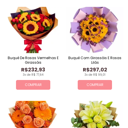
Buquê De Rosas Vermelhas E
Buquê Com Girassóis E Rosas
Girassóis
Lilás
R$232,93
R$297,02
3x de R$ 77,64
3x de R$ 99,01
COMPRAR
COMPRAR