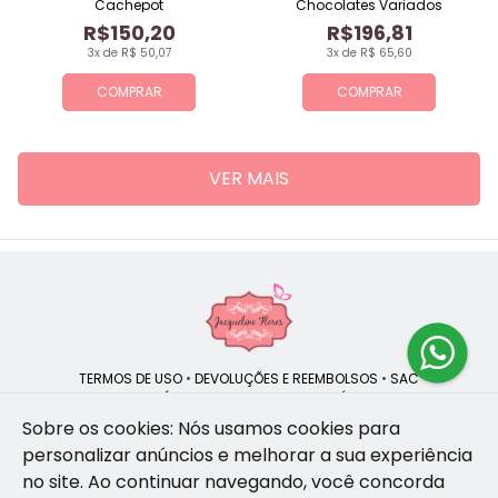
Cachepot
Chocolates Variados
R$150,20
R$196,81
3x de R$ 50,07
3x de R$ 65,60
COMPRAR
COMPRAR
VER MAIS
TERMOS DE USO
•
DEVOLUÇÕES E REEMBOLSOS
•
SAC
QUEM SOMOS
•
POLÍTICA DE PRIVACIDADE
•
POLÍTICA DE COOKIES
Sobre os cookies: Nós usamos cookies para
personalizar anúncios e melhorar a sua experiência
no site.
Ao continuar navegando, você concorda
Jacqueline Flores | CNPJ: 47.335.418/0001-13