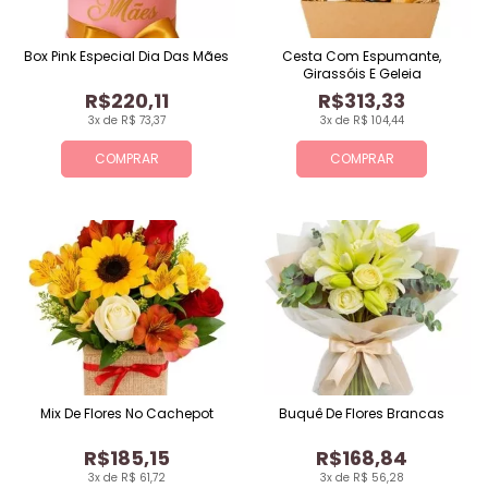
Box Pink Especial Dia Das Mães
Cesta Com Espumante,
Girassóis E Geleia
R$220,11
R$313,33
3x de R$ 73,37
3x de R$ 104,44
COMPRAR
COMPRAR
Mix De Flores No Cachepot
Buquê De Flores Brancas
R$185,15
R$168,84
3x de R$ 61,72
3x de R$ 56,28