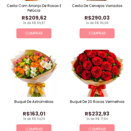
Cesta Com Arranjo De Rosas E
Cesta De Cervejas Variadas
Pelúcia
R$209,62
R$290,03
3x de R$ 69,87
3x de R$ 96,68
COMPRAR
COMPRAR
Buquê De Astromélias
Buquê De 20 Rosas Vermelhas
R$163,01
R$232,93
3x de R$ 54,34
3x de R$ 77,64
COMPRAR
COMPRAR