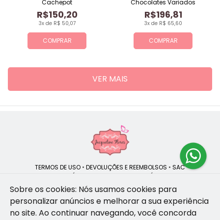
Cachepot
Chocolates Variados
R$150,20
R$196,81
3x de R$ 50,07
3x de R$ 65,60
COMPRAR
COMPRAR
VER MAIS
TERMOS DE USO
•
DEVOLUÇÕES E REEMBOLSOS
•
SAC
QUEM SOMOS
•
POLÍTICA DE PRIVACIDADE
•
POLÍTICA DE COOKIES
Sobre os cookies: Nós usamos cookies para
personalizar anúncios e melhorar a sua experiência
no site.
Ao continuar navegando, você concorda
Jacqueline Flores | CNPJ: 47.335.418/0001-13