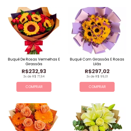
Buquê De Rosas Vermelhas E
Buquê Com Girassóis E Rosas
Girassóis
Lilás
R$232,93
R$297,02
3x de R$ 77,64
3x de R$ 99,01
COMPRAR
COMPRAR