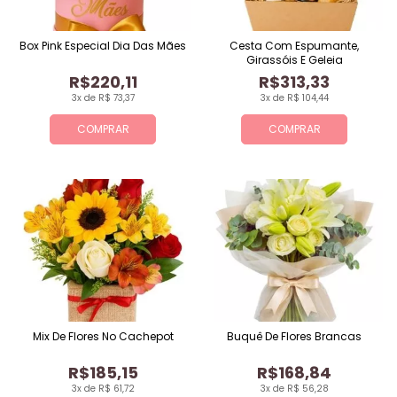
Box Pink Especial Dia Das Mães
Cesta Com Espumante,
Girassóis E Geleia
R$220,11
R$313,33
3x de R$ 73,37
3x de R$ 104,44
COMPRAR
COMPRAR
Mix De Flores No Cachepot
Buquê De Flores Brancas
R$185,15
R$168,84
3x de R$ 61,72
3x de R$ 56,28