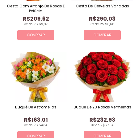
Cesta Com Arranjo De Rosas E
Cesta De Cervejas Variadas
Pelúcia
R$209,62
R$290,03
3x de R$ 69,87
3x de R$ 96,68
COMPRAR
COMPRAR
Buquê De Astromélias
Buquê De 20 Rosas Vermelhas
R$163,01
R$232,93
3x de R$ 54,34
3x de R$ 77,64
COMPRAR
COMPRAR