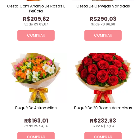
Cesta Com Arranjo De Rosas E
Cesta De Cervejas Variadas
Pelúcia
R$209,62
R$290,03
3x de R$ 69,87
3x de R$ 96,68
COMPRAR
COMPRAR
Buquê De Astromélias
Buquê De 20 Rosas Vermelhas
R$163,01
R$232,93
3x de R$ 54,34
3x de R$ 77,64
COMPRAR
COMPRAR