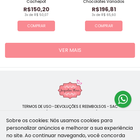
Cachepot
Chocolates Variados
R$150,20
R$196,81
3x de R$ 50,07
3x de R$ 65,60
COMPRAR
COMPRAR
VER MAIS
TERMOS DE USO
•
DEVOLUÇÕES E REEMBOLSOS
•
SAC
QUEM SOMOS
•
POLÍTICA DE PRIVACIDADE
•
POLÍTICA DE COOKIES
Sobre os cookies: Nós usamos cookies para
personalizar anúncios e melhorar a sua experiência
no site.
Ao continuar navegando, você concorda
Jacqueline Flores | CNPJ: 47.335.418/0001-13