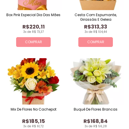
Box Pink Especial Dia Das Mães
Cesta Com Espumante,
Girassóis E Geleia
R$220,11
R$313,33
3x de R$ 73,37
3x de R$ 104,44
COMPRAR
COMPRAR
Mix De Flores No Cachepot
Buquê De Flores Brancas
R$185,15
R$168,84
3x de R$ 61,72
3x de R$ 56,28