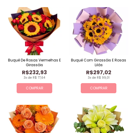
Buquê De Rosas Vermelhas E
Buquê Com Girassóis E Rosas
Girassóis
Lilás
R$232,93
R$297,02
3x de R$ 77,64
3x de R$ 99,01
COMPRAR
COMPRAR