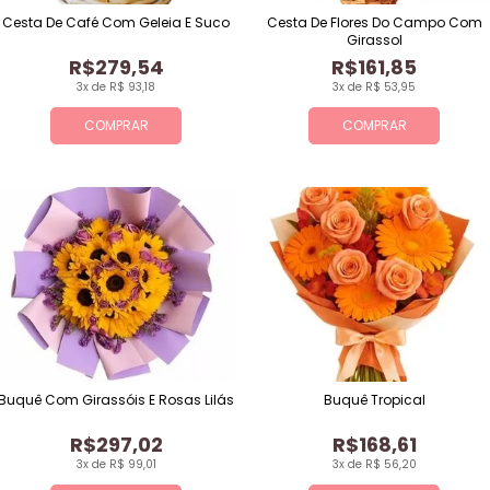
Cesta De Café Com Geleia E Suco
Cesta De Flores Do Campo Com
Girassol
R$279,54
R$161,85
3x de R$ 93,18
3x de R$ 53,95
COMPRAR
COMPRAR
Buquê Com Girassóis E Rosas Lilás
Buquê Tropical
R$297,02
R$168,61
3x de R$ 99,01
3x de R$ 56,20