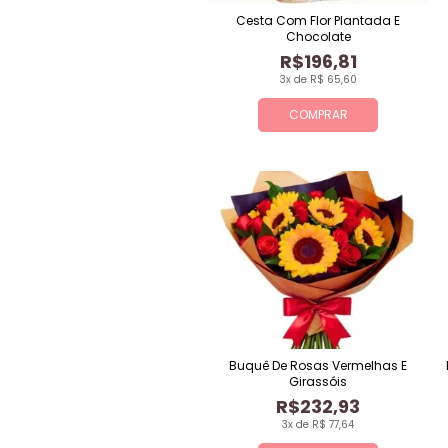
Cesta Com Flor Plantada E
Chocolate
R$196,81
3x de R$ 65,60
COMPRAR
Buquê De Rosas Vermelhas E
Girassóis
R$232,93
3x de R$ 77,64