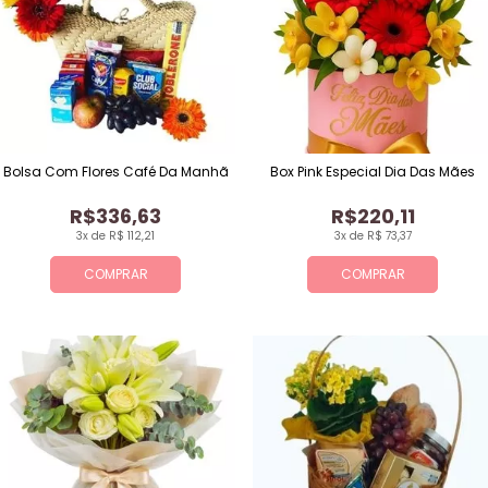
Bolsa Com Flores Café Da Manhã
Box Pink Especial Dia Das Mães
R$336,63
R$220,11
3x de R$ 112,21
3x de R$ 73,37
COMPRAR
COMPRAR