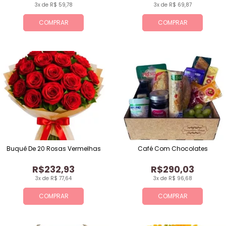
3x de R$ 59,78
3x de R$ 69,87
COMPRAR
COMPRAR
Buquê De 20 Rosas Vermelhas
Café Com Chocolates
R$232,93
R$290,03
3x de R$ 77,64
3x de R$ 96,68
COMPRAR
COMPRAR