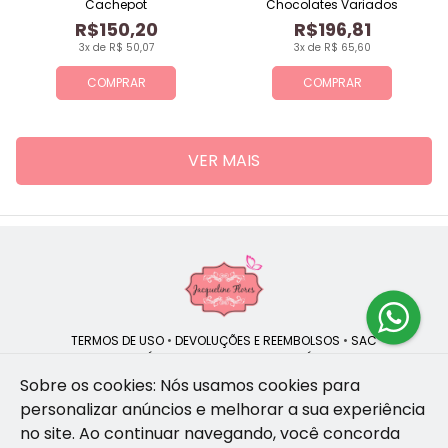
Cachepot
Chocolates Variados
R$150,20
R$196,81
3x de R$ 50,07
3x de R$ 65,60
COMPRAR
COMPRAR
VER MAIS
TERMOS DE USO
•
DEVOLUÇÕES E REEMBOLSOS
•
SAC
QUEM SOMOS
•
POLÍTICA DE PRIVACIDADE
•
POLÍTICA DE COOKIES
Sobre os cookies: Nós usamos cookies para
personalizar anúncios e melhorar a sua experiência
no site.
Ao continuar navegando, você concorda
Jacqueline Flores | CNPJ: 47.335.418/0001-13