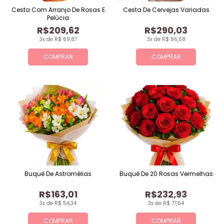
Cesta Com Arranjo De Rosas E
Cesta De Cervejas Variadas
Pelúcia
R$209,62
R$290,03
3x de R$ 69,87
3x de R$ 96,68
COMPRAR
COMPRAR
Buquê De Astromélias
Buquê De 20 Rosas Vermelhas
R$163,01
R$232,93
3x de R$ 54,34
3x de R$ 77,64
COMPRAR
COMPRAR