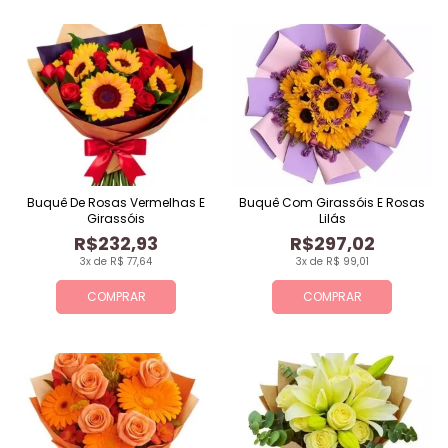
Buquê De Rosas Vermelhas E
Buquê Com Girassóis E Rosas
Girassóis
Lilás
R$232,93
R$297,02
3x de R$ 77,64
3x de R$ 99,01
COMPRAR
COMPRAR