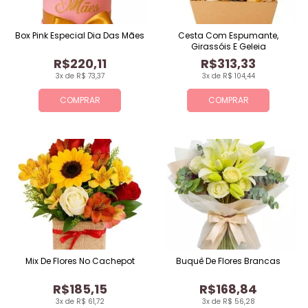
Box Pink Especial Dia Das Mães
Cesta Com Espumante,
Girassóis E Geleia
R$220,11
R$313,33
3x de R$ 73,37
3x de R$ 104,44
COMPRAR
COMPRAR
Mix De Flores No Cachepot
Buquê De Flores Brancas
R$185,15
R$168,84
3x de R$ 61,72
3x de R$ 56,28