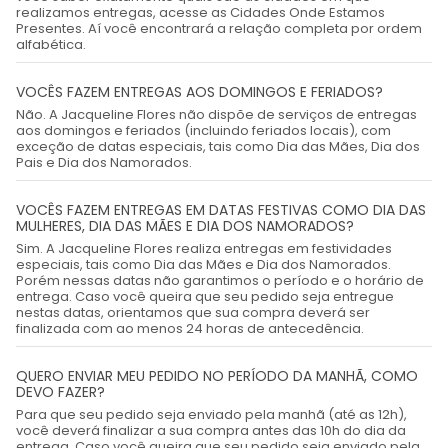
realizamos entregas, acesse as Cidades Onde Estamos
Presentes. Aí você encontrará a relação completa por ordem
alfabética.
VOCÊS FAZEM ENTREGAS AOS DOMINGOS E FERIADOS?
Não. A Jacqueline Flores não dispõe de serviços de entregas
aos domingos e feriados (incluindo feriados locais), com
exceção de datas especiais, tais como Dia das Mães, Dia dos
Pais e Dia dos Namorados.
VOCÊS FAZEM ENTREGAS EM DATAS FESTIVAS COMO DIA DAS
MULHERES, DIA DAS MÃES E DIA DOS NAMORADOS?
Sim. A Jacqueline Flores realiza entregas em festividades
especiais, tais como Dia das Mães e Dia dos Namorados.
Porém nessas datas não garantimos o período e o horário de
entrega. Caso você queira que seu pedido seja entregue
nestas datas, orientamos que sua compra deverá ser
finalizada com ao menos 24 horas de antecedência.
QUERO ENVIAR MEU PEDIDO NO PERÍODO DA MANHÃ, COMO
DEVO FAZER?
Para que seu pedido seja enviado pela manhã (até as 12h),
você deverá finalizar a sua compra antes das 10h do dia da
entrega. Caso você queira que seu pedido seja enviado pela