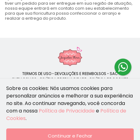
tiver um pedido para ser entregue em sua região de atuação,
nossa equipe entrará em contato com seu estabelecimento
para que sua floricultura possa confeccionar o arranjo e
realizar a entrega do produto.
TERMOS DE USO
•
DEVOLUÇÕES E REEMBOLSOS
•
SAC
QUEM SOMOS
•
POLÍTICA DE PRIVACIDADE
•
POLÍTICA DE COOKIES
Sobre os cookies: Nós usamos cookies para
personalizar anúncios e melhorar a sua experiência
no site.
Ao continuar navegando, você concorda
Jacqueline Flores | CNPJ: 47.335.418/0001-13
com a nossa
Política de Privacidade
e
Política de
Av. Ivo Mário Isaac Pires, 850 - Jardim Santa Paula - Cotia - SP -
06720-382
Cookies
.
| Telefone: (11) 9 1512-8343
WhatsApp: (11) 91512-8343
© 2024-2026 - Todos os direitos reservados - Desenvolvido por
BEX
Continuar e Fechar
Soluções Inteligentes