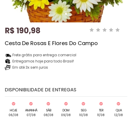
R$ 190,98
Cesta De Rosas E Flores Do Campo
Frete grátis para entrega comercial
Entregamos hoje para todo Brasil!
Em até 3x sem juros
DISPONIBILIDADE DE ENTREGAS
HOJE
AMANHÃ
SÁB
DOM
SEG
TER
QUA
06/08
07/08
08/08
09/08
10/08
11/08
12/08