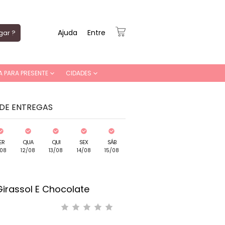
Ajuda
Entre
gar ?
A PARA PRESENTE
CIDADES
 DE ENTREGAS
ER
QUA
QUI
SEX
SÁB
/08
12/08
13/08
14/08
15/08
irassol E Chocolate