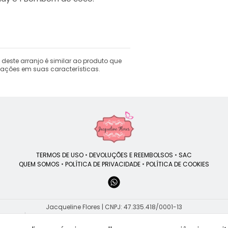
este arranjo é similar ao produto que
iações em suas características.
TERMOS DE USO
•
DEVOLUÇÕES E REEMBOLSOS
•
SAC
QUEM SOMOS
•
POLÍTICA DE PRIVACIDADE
•
POLÍTICA DE COOKIES
Jacqueline Flores | CNPJ: 47.335.418/0001-13
v. Ivo Mário Isaac Pires, 850 - Jardim Santa Paula - Cotia - SP - 06720-3
WhatsApp: (11) 91512-8343
| Telefone: (11) 9 1512-8343