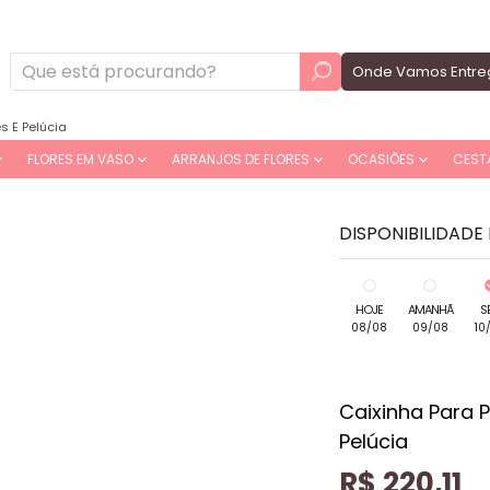
Onde Vamos Entre
s E Pelúcia
FLORES EM VASO
ARRANJOS DE FLORES
OCASIÕES
CEST
DISPONIBILIDADE
HOJE
AMANHÃ
S
08/08
09/08
10
Caixinha Para 
Pelúcia
R$ 220,11