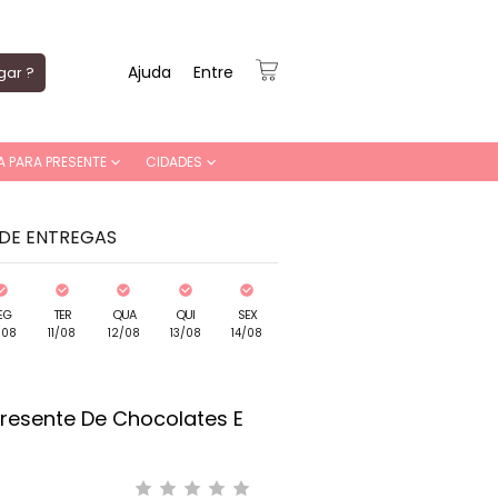
Ajuda
Entre
gar ?
A PARA PRESENTE
CIDADES
 DE ENTREGAS
EG
TER
QUA
QUI
SEX
/08
11/08
12/08
13/08
14/08
Presente De Chocolates E