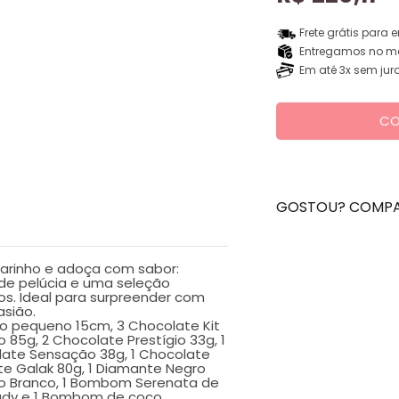
Frete grátis para 
Entregamos no me
Em até 3x sem jur
CO
GOSTOU? COMPA
arinho e adoça com sabor:
de pelúcia e uma seleção
dos. Ideal para surpreender com
sião.
o pequeno 15cm, 3 Chocolate Kit
 85g, 2 Chocolate Prestígio 33g, 1
late Sensação 38g, 1 Chocolate
ate Galak 80g, 1 Diamante Negro
uro Branco, 1 Bombom Serenata de
eady e 1 Bombom de coco.