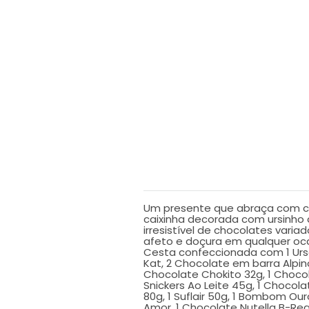
DESCRIÇÃO
Um presente que abraça com c
caixinha decorada com ursinho 
irresistível de chocolates varia
afeto e doçura em qualquer oca
Cesta confeccionada com 1 Urs
Kat, 2 Chocolate em barra Alpino
Chocolate Chokito 32g, 1 Choco
Snickers Ao Leite 45g, 1 Chocol
80g, 1 Suflair 50g, 1 Bombom O
Amor, 1 Chocolate Nutella B-R