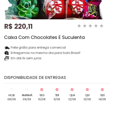
R$ 220,11
Caixa Com Chocolates E Suculenta
Frete grátis para entrega comercial
Entregamos no mesmo dia para todo Brasil!
Em até 3x sem juros
DISPONIBILIDADE DE ENTREGAS
HOJE
AMANHÃ
SEG
TER
QUA
QUI
SEX
08/08
09/08
10/08
11/08
12/08
13/08
14/08