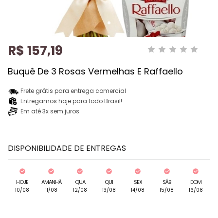
R$ 157,19
Buquê De 3 Rosas Vermelhas E Raffaello
Frete grátis para entrega comercial
Entregamos hoje para todo Brasil!
Em até 3x sem juros
DISPONIBILIDADE DE ENTREGAS
HOJE
AMANHÃ
QUA
QUI
SEX
SÁB
DOM
10/08
11/08
12/08
13/08
14/08
15/08
16/08